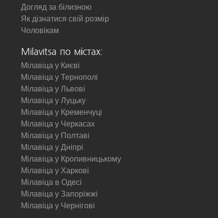
Догляд за білизною
Як дізнатися свій розмір
Чоловікам
Milavitsa по містах:
Мілавіца у Києві
Мілавіца у Тернополі
Мілавіца у Львові
Мілавіца у Луцьку
Мілавіца у Кременчуці
Мілавіца у Черкасах
Мілавіца у Полтаві
Мілавіца у Дніпрі
Мілавіца у Кропивницькому
Мілавіца у Харкові
Мілавіца в Одесі
Мілавіца у Запоріжжі
Мілавіца у Чернігові