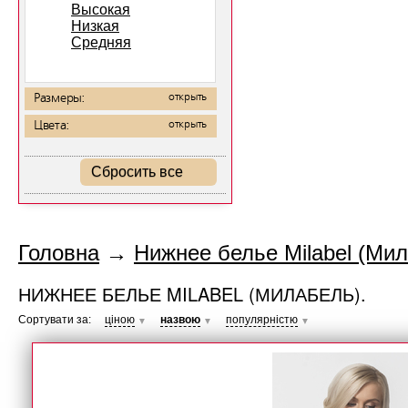
Высокая
Низкая
Средняя
Размеры:
открыть
Цвета:
открыть
Сбросить все
Головна
→
Нижнее белье Milabel (Мил
НИЖНЕЕ БЕЛЬЕ MILABEL (МИЛАБЕЛЬ).
Сортувати за:
ціною
назвою
популярністю
▼
▼
▼