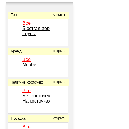
Тип:
открыть
Все
Бюстгальтер
Трусы
Бренд:
открыть
Все
Milabel
Наличие косточек:
открыть
Все
Без косточек
На косточках
Посадка:
открыть
Все