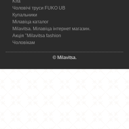
Kifa
Чоловічі труси FUKO UB
Купальники
Мілавіца каталог
Milavitsa. Мілавіца інтернет магазин.
Акція "Milavitsa fashion
Чоловікам
© Milavitsa.