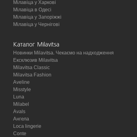
Мілавіца у Харкові
Мілавіца в Одесі
Мілавіца у Запоріжжі
Мілавіца у Чернігові
Каталог Milavitsa
Новинки Milavitsa. Чекаємо на надходження
Ексклюзив Milavitsa
Milavitsa Classic
Milavitsa Fashion
Aveline
Misstyle
Luna
Milabel
Avals
Ангела
Loca lingerie
Conte