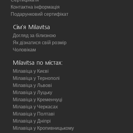
Контактна інформація
Подарунковий сертифікат
Сім'я Milavitsa
Догляд за білизною
Як дізнатися свій розмір
Чоловікам
Milavitsa по містах:
Мілавіца у Києві
Мілавіца у Тернополі
Мілавіца у Львові
Мілавіца у Луцьку
Мілавіца у Кременчуці
Мілавіца у Черкасах
Мілавіца у Полтаві
Мілавіца у Дніпрі
Мілавіца у Кропивницькому