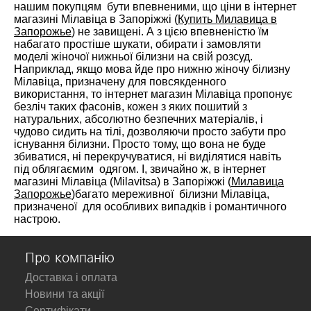
нашим покупцям бути впевненими, що ціни в інтернет
магазині Мілавіца в Запоріжжі (
Купить Милавица в
Запорожье
) не завищені. А з цією впевненістю їм
набагато простіше шукати, обирати і замовляти
моделі жіночої нижньої білизни на свій розсуд.
Наприклад, якщо мова йде про нижню жіночу білизну
Мілавіца, призначену для повсякденного
використання, то інтернет магазин Мілавіца пропонує
безліч таких фасонів, кожен з яких пошитий з
натуральних, абсолютно безпечних матеріалів, і
чудово сидить на тілі, дозволяючи просто забути про
існування білизни. Просто тому, що вона не буде
збиватися, ні перекручуватися, ні виділятися навіть
під облягаємим одягом. І, звичайно ж, в інтернет
магазині Мілавіца (Milavitsa) в Запоріжжі (
Милавица
Запорожье
)багато мереживної білизни Мілавіца,
призначеної для особливих випадків і романтичного
настрою.
Про компанію
Доставка і оплата
Новини та акції
Сертифікати