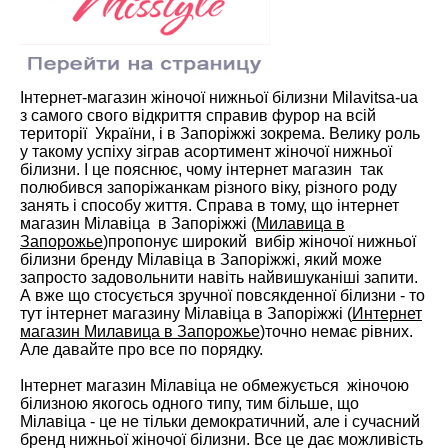
Інтернет-магазин жіночої нижньої білизни Milavitsa-ua
з самого свого відкриття справив фурор на всій
території України, і в Запоріжжі зокрема. Велику роль
у такому успіху зіграв асортимент жіночої нижньої
білизни. І це пояснює, чому інтернет магазин так
полюбився запоріжанкам різного віку, різного роду
занять і способу життя. Справа в тому, що інтернет
магазин Мілавіца в Запоріжжі (
Милавица в
Запорожье
)пропонує широкий вибір жіночої нижньої
білизни бренду Мілавіца в Запоріжжі, який може
запросто задовольнити навіть найвишуканіші запити.
А вже що стосується зручної повсякденної білизни - то
тут інтернет магазину Мілавіца в Запоріжжі (
Интернет
магазин Милавица в Запорожье
)точно немає рівних.
Але давайте про все по порядку.
Інтернет магазин Мілавіца не обмежується жіночою
білизною якогось одного типу, тим більше, що
Мілавіца - це не тільки демократичний, але і сучасний
бренд нижньої жіночої білизни. Все це дає можливість