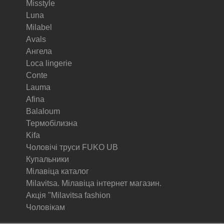
Misstyle
Luna
Milabel
Avals
Ангела
Loca lingerie
Conte
Lauma
Afina
Balaloum
Термобілизна
Kifa
Чоловічі труси FUKO UB
Купальники
Мілавіца каталог
Milavitsa. Мілавіца інтернет магазин.
Акція "Milavitsa fashion
Чоловікам