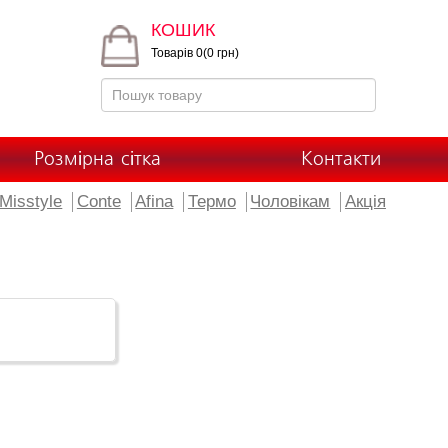
КОШИК
Товарів 0(0 грн)
Розмірна сітка
Контакти
Misstyle
Conte
Afina
Термо
Чоловікам
Акція