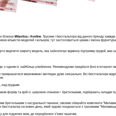
ю
білизну
Milavitsa
і
Aveline
.
Трусики
і
бюстгальтери
від
даного
бренду
завжди
икою
кількістю
моделей
і
кольорів
,
тут
застосовується
цікава
і
якісна
фурнітура
арто
виділити
закриту
модель
,
яка
забезпечує
відмінну
підтримку
грудей
,
має
ш
ди
, є одним із найбільш улюблених. Рекомендуємо придбати його
в
інтернет-м
е
прикрашатися
мереживом
і
виглядає
дуже
сексуально
.
Всі
бюстгальтери
відр
ою
.
,
над
грудьми
.
кові форму та крій із
широкою
спинкою
і
бретельками
,
підбирають
складки
пі
ими
бретельками
з
натуральної
тканини
, сміливо о
бирайте
комплекти
"
Милави
е
бюстгальтер
на
кожен
день
,
який
чудово
поєднається
з
трусиками
"
Милавица
ну
для
годуючих
мам
,
де
передбачені
з"ємні
чашечки
.