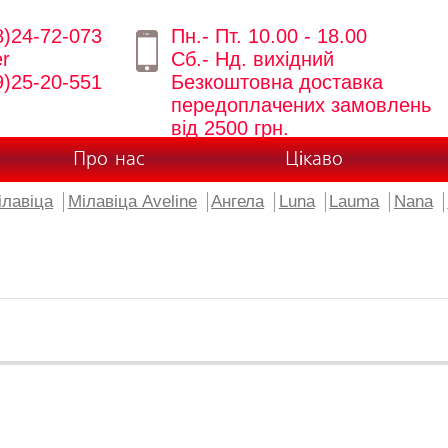
8)24-72-073
Пн.- Пт. 10.00 - 18.00
er
Сб.- Нд. вихідний
9)25-20-551
Безкоштовна доставка
передоплачених замовлень
від 2500 грн.
Про нас
Цікаво
ілавіца
Мілавіца Aveline
Ангела
Luna
Lauma
Nana