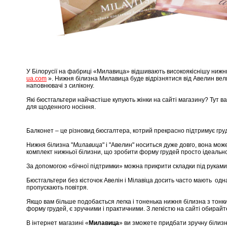
У
Білорусії
на
фабриці
«
Милавица
»
відшивають
високо
якіснішу
нижн
ua
.
com
».
Нижня
білизна
Милавица
буде
відрізнятися
від
Авелин
вел
наповнювачі
з
силікону
.
Які
бюстгальтери
найчастіше
купують
жінки
на
сайті
магазину
?
Тут
в
для
щоденного носіння.
Балконет
–
це
різновид бюсгалтера, котрий прекрасно
підтримує
гру
Нижня
білизна
"
Милавица
"
і
"
Авелин
"
носиться
дуже
довго
,
вона
мож
комплект нижньої білизни, що
зробити
форму
грудей
просто
ідеальн
За
допомогою
«
бічної
підтримки
»
можна
прикрити
складки
під
руками
Бюстгальтери
без
кісточок
Авелін
і
Мілавіца
досить часто мають
одна
пропускають
повітря
.
Якщо
вам
більше
подобається
легка
і
тоненька
нижня
білизна
з
тонк
форму
грудей
, є
зручними
і
практичними
. З легкістю на сайті о
бирайт
В
інтернет
магазині
«
Милавица
»
ви
зможете
придбати
зручну
білиз