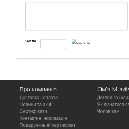
Число
Про компанію
Сім'я Milavit
Доставка і оплата
Догляд за біл
Новини та акції
Як дізнатися с
Сертифікати
Чоловікам
Контактна інформація
Подарунковий сертифікат