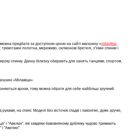
можна
придбати
за
доступною
ціною
на
сайті
магазину
«
milavitsa-
:
трикотажні
полотна
,
мереживо
,
силіконові
бретелі
,
з"ємні
спинки
і
ироку
спинку
.
Данну
білизну
о
бирають
для
занять
танцями
,
спортом
,
агазині
«
Мілавіца
».
ізняються
кроєм
,
тому
можна обрати для себе найбільш зручний
д
руками
,
на
спині
.
Моделі
без
кісточок
гладкі
і
лаконічні
,
дуже
зручні
,
ца
"
і
"
Авелин
",
які
завдяки
бавовняному
дубляжу
чудово
тримають
"
і
"
Авелин
".