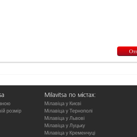
sa
Milavitsa по містах:
изною
Мілавіца у Києві
вій розмір
Мілавіца у Тернополі
Мілавіца у Львові
Мілавіца у Луцьку
Мілавіца у Кременчуці