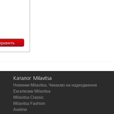
Каталог Milavitsa
Новинки Milavitsa. Чекаємо на надходження
Ексклюзив Milavitsa
Milavitsa Classic
Milavitsa Fashion
Aveline