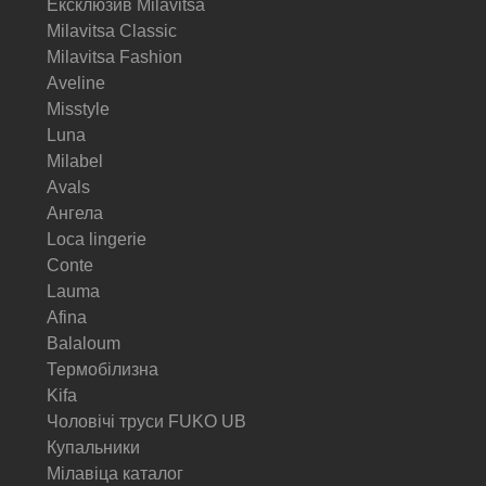
Ексклюзив Milavitsa
Milavitsa Classic
Milavitsa Fashion
Aveline
Misstyle
Luna
Milabel
Avals
Ангела
Loca lingerie
Conte
Lauma
Afina
Balaloum
Термобілизна
Kifa
Чоловічі труси FUKO UB
Купальники
Мілавіца каталог