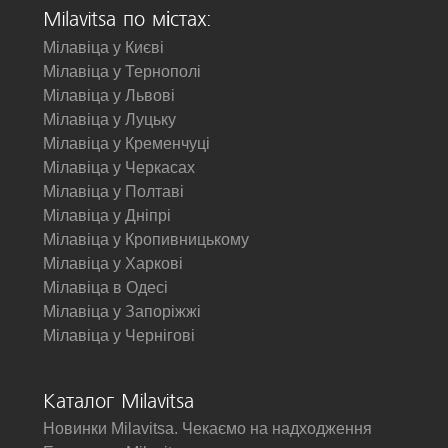
Milavitsa по містах:
Мілавіца у Києві
Мілавіца у Тернополі
Мілавіца у Львові
Мілавіца у Луцьку
Мілавіца у Кременчуці
Мілавіца у Черкасах
Мілавіца у Полтаві
Мілавіца у Дніпрі
Мілавіца у Кропивницькому
Мілавіца у Харкові
Мілавіца в Одесі
Мілавіца у Запоріжжі
Мілавіца у Чернігові
Каталог Milavitsa
Новинки Milavitsa. Чекаємо на надходження