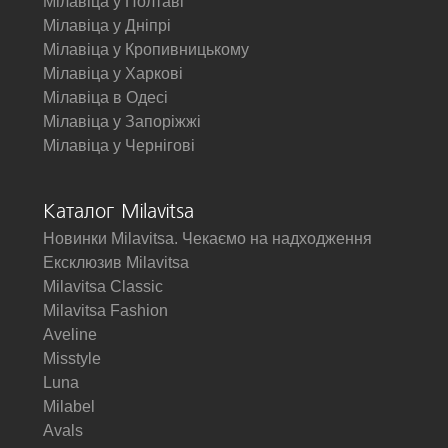
Мілавіца у Полтаві
Мілавіца у Дніпрі
Мілавіца у Кропивницькому
Мілавіца у Харкові
Мілавіца в Одесі
Мілавіца у Запоріжжі
Мілавіца у Чернігові
Каталог Milavitsa
Новинки Milavitsa. Чекаємо на надходження
Ексклюзив Milavitsa
Milavitsa Classic
Milavitsa Fashion
Aveline
Misstyle
Luna
Milabel
Avals