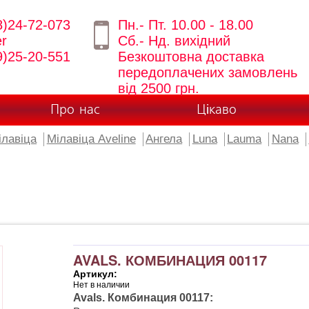
8)24-72-073
Пн.- Пт. 10.00 - 18.00
er
Сб.- Нд. вихідний
9)25-20-551
Безкоштовна доставка
передоплачених замовлень
від 2500 грн.
Про нас
Цікаво
ілавіца
Мілавіца Aveline
Ангела
Luna
Lauma
Nana
AVALS. КОМБИНАЦИЯ 00117
Артикул:
Нет в наличии
Avals. Комбинация 00117: