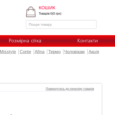
КОШИК
Товарів 0(0 грн)
Розмірна сітка
Контакти
Misstyle
Conte
Afina
Термо
Чоловікам
Акція
Повернутись до переліку товарів