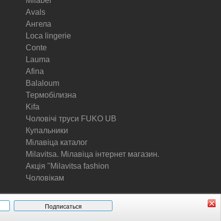
Milabel
Avals
Ангела
Loca lingerie
Conte
Lauma
Afina
Balaloum
Термобілизна
Kifa
Чоловічі труси FUKO UB
Купальники
Мілавіца каталог
Milavitsa. Мілавіца інтернет магазин.
Акція "Milavitsa fashion
Чоловікам