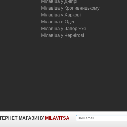
Мілавіца у Дніпрі
Мілавіца у Кропивницькому
Мілавіца у Харкові
Мілавіца в Одесі
Мілавіца у Запоріжжі
Мілавіца у Чернігові
© Milavitsa.
ІНТЕРНЕТ МАГАЗИНУ
MILAVITSA