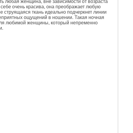
ть любая женщина, вне зависимости от возраста
 себе очень красива, она преображает любую
 Ее струящаяся ткань идеально подчеркнет линии
 неприятных ощущений в ношении. Такая ночная
для любимой женщины, который непременно
и.