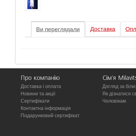
Доставка
Опл
Ви переглядали
Про компанію
Сім'я Milavit
Доставка і оплата
Догляд за біл
Новини та акції
Як дізнатися с
Сертифікати
Чоловікам
Контактна інформація
Подарунковий сертифікат