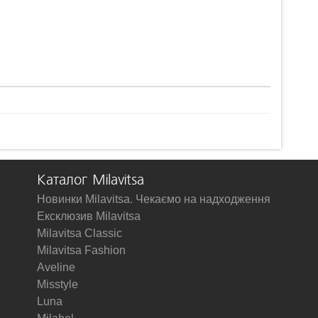
Каталог Milavitsa
Новинки Milavitsa. Чекаємо на надходження
Ексклюзив Milavitsa
Milavitsa Classic
Milavitsa Fashion
Aveline
Misstyle
Luna