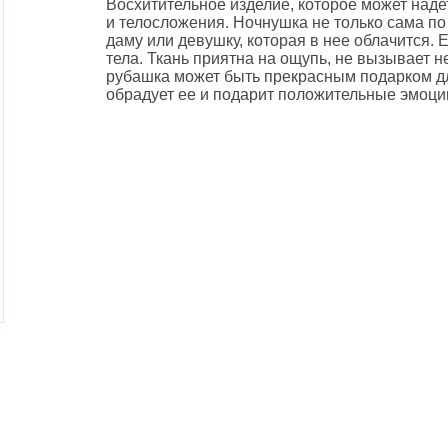
Восхитительное изделие, которое может наде
и телосложения. Ночнушка не только сама по
даму или девушку, которая в нее облачится.
тела. Ткань приятна на ощупь, не вызывает
рубашка может быть прекрасным подарком 
обрадует ее и подарит положительные эмоци