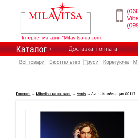
(06
Vib
(09
Інтернет магазин "Milavitsa-ua.com"
Каталог
Доставка і оплата
Всі товари
Бюстгальтер
Труси
Корегуюча
М
Главная
→
Milavitsa-ua каталог.
→
Avals
→ Avals. Комбинация 00117