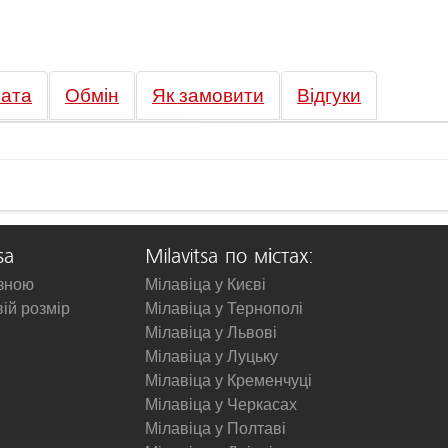
ата
Обмін
Як замовити
Відгуки
sa
Milavitsa по містах:
изною
Мілавіца у Києві
вій розмір
Мілавіца у Тернополі
Мілавіца у Львові
Мілавіца у Луцьку
Мілавіца у Кременчуці
Мілавіца у Черкасах
Мілавіца у Полтаві