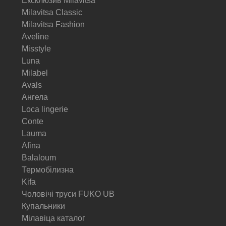
Ексклюзив Milavitsa
Milavitsa Classic
Milavitsa Fashion
Aveline
Misstyle
Luna
Milabel
Avals
Ангела
Loca lingerie
Conte
Lauma
Afina
Balaloum
Термобілизна
Kifa
Чоловічі труси FUKO UB
Купальники
Мілавіца каталог