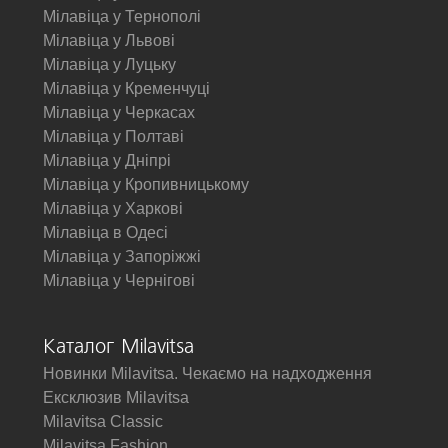
Мілавіца у Тернополі
Мілавіца у Львові
Мілавіца у Луцьку
Мілавіца у Кременчуці
Мілавіца у Черкасах
Мілавіца у Полтаві
Мілавіца у Дніпрі
Мілавіца у Кропивницькому
Мілавіца у Харкові
Мілавіца в Одесі
Мілавіца у Запоріжжі
Мілавіца у Чернігові
Каталог Milavitsa
Новинки Milavitsa. Чекаємо на надходження
Ексклюзив Milavitsa
Milavitsa Classic
Milavitsa Fashion