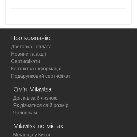
Про компанію
Доставка і оплата
Новини та акції
Сертифікати
Контактна інформація
Подарунковий сертифікат
Сім'я Milavitsa
Догляд за білизною
Як дізнатися свій розмір
Чоловікам
Milavitsa по містах:
Мілавіца у Києві