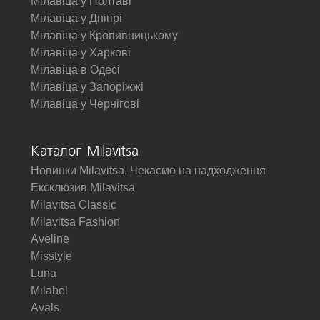
Мілавіца у Полтаві
Мілавіца у Дніпрі
Мілавіца у Кропивницькому
Мілавіца у Харкові
Мілавіца в Одесі
Мілавіца у Запоріжжі
Мілавіца у Чернігові
Каталог Milavitsa
Новинки Milavitsa. Чекаємо на надходження
Ексклюзив Milavitsa
Milavitsa Classic
Milavitsa Fashion
Aveline
Misstyle
Luna
Milabel
Avals