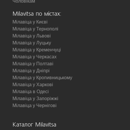
Чоловікам
Milavitsa по містах:
Мілавіца у Києві
Мілавіца у Тернополі
Мілавіца у Львові
Мілавіца у Луцьку
Мілавіца у Кременчуці
Мілавіца у Черкасах
Мілавіца у Полтаві
Мілавіца у Дніпрі
Мілавіца у Кропивницькому
Мілавіца у Харкові
Мілавіца в Одесі
Мілавіца у Запоріжжі
Мілавіца у Чернігові
Каталог Milavitsa