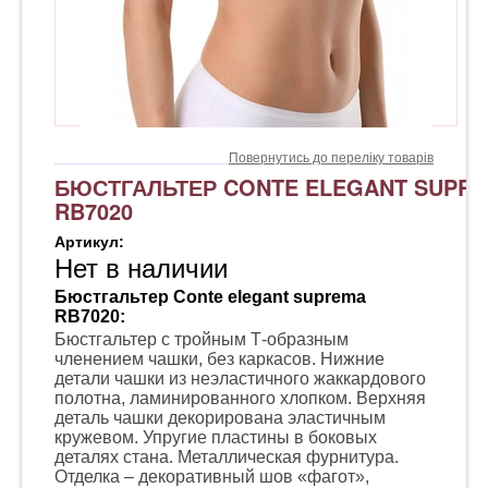
Повернутись до переліку товарів
БЮСТГАЛЬТЕР CONTE ELEGANT SUPR
RB7020
Артикул:
Нет в наличии
Бюстгальтер Conte elegant suprema
RB7020:
Бюстгальтер с тройным Т-образным
членением чашки, без каркасов. Нижние
детали чашки из неэластичного жаккардового
полотна, ламинированного хлопком. Верхняя
деталь чашки декорирована эластичным
кружевом. Упругие пластины в боковых
деталях стана. Металлическая фурнитура.
Отделка – декоративный шов «фагот»,