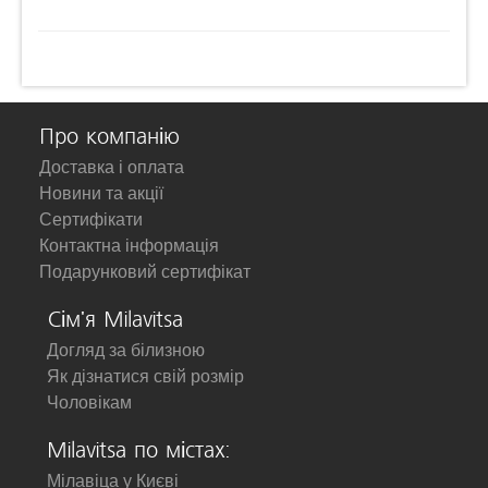
Про компанію
Доставка і оплата
Новини та акції
Сертифікати
Контактна інформація
Подарунковий сертифікат
Сім'я Milavitsa
Догляд за білизною
Як дізнатися свій розмір
Чоловікам
Milavitsa по містах:
Мілавіца у Києві