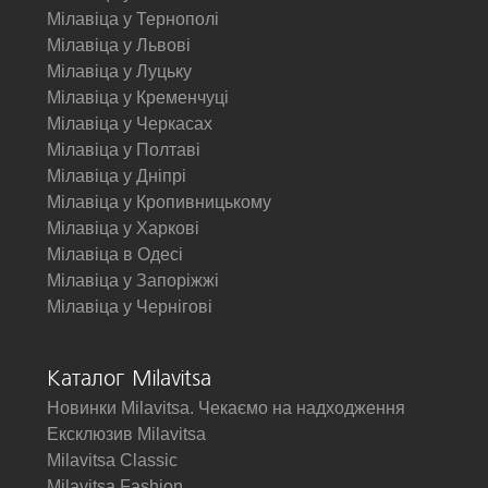
Мілавіца у Тернополі
Мілавіца у Львові
Мілавіца у Луцьку
Мілавіца у Кременчуці
Мілавіца у Черкасах
Мілавіца у Полтаві
Мілавіца у Дніпрі
Мілавіца у Кропивницькому
Мілавіца у Харкові
Мілавіца в Одесі
Мілавіца у Запоріжжі
Мілавіца у Чернігові
Каталог Milavitsa
Новинки Milavitsa. Чекаємо на надходження
Ексклюзив Milavitsa
Milavitsa Classic
Milavitsa Fashion