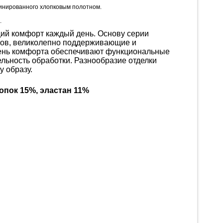
минированного хлопковым полотном.
.
щий комфорт каждый день. Основу серии
сов, великолепно поддерживающие и
ень комфорта обеспечивают функциональные
льность обработки. Разнообразие отделки
 образу.
опок 15%, эластан 11%