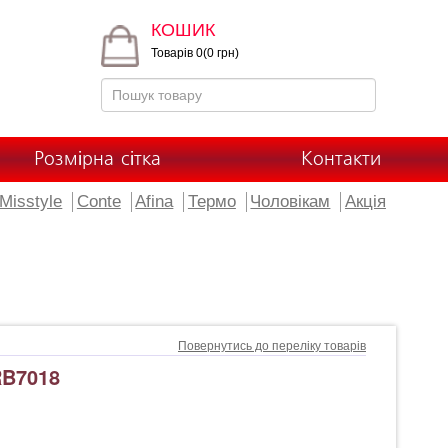
КОШИК
Товарів 0(0 грн)
Розмірна сітка
Контакти
Misstyle
Conte
Afina
Термо
Чоловікам
Акція
Повернутись до переліку товарів
B7018