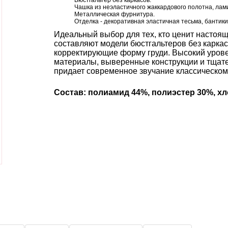
Бюстгальтер без каркасов.
Чашка из неэластичного жаккардового полотна, ла
Металлическая фурнитура.
Отделка - декоративная эластичная тесьма, бантики
Идеальный выбор для тех, кто ценит настоя
составляют модели бюстгальтеров без карка
корректирующие форму груди. Высокий уров
материалы, выверенные конструкции и тщате
придает современное звучание классическому
Состав: полиамид 44%, полиэстер 30%, хл