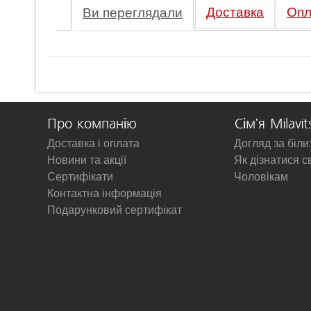
Доставка
Опл
Ви переглядали
Про компанію
Сім'я Milavit
Доставка і оплата
Догляд за біл
Новини та акції
Як дізнатися с
Сертифікати
Чоловікам
Контактна інформація
Подарунковий сертифікат