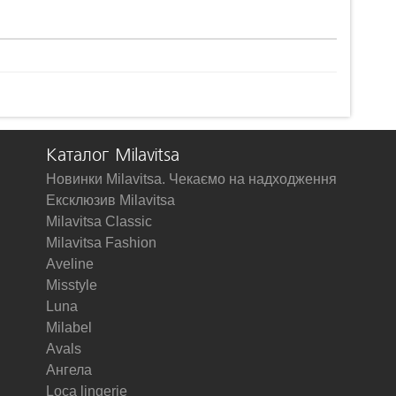
Каталог Milavitsa
Новинки Milavitsa. Чекаємо на надходження
Ексклюзив Milavitsa
Milavitsa Classic
Milavitsa Fashion
Aveline
Misstyle
Luna
Milabel
Avals
Ангела
Loca lingerie