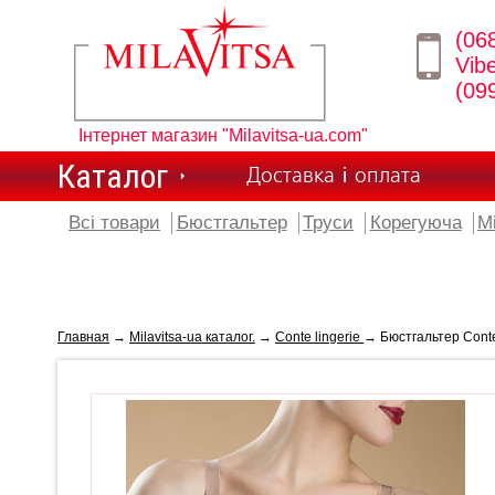
(06
Vib
(09
Інтернет магазин "Milavitsa-ua.com"
Каталог
Доставка і оплата
Всі товари
Бюстгальтер
Труси
Корегуюча
М
Главная
→
Milavitsa-ua каталог.
→
Conte lingerie
→ Бюстгальтер Conte