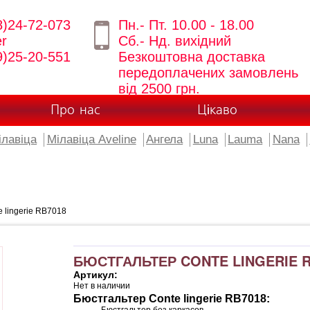
8)24-72-073
Пн.- Пт. 10.00 - 18.00
er
Сб.- Нд. вихідний
9)25-20-551
Безкоштовна доставка
передоплачених замовлень
від 2500 грн.
Про нас
Цікаво
ілавіца
Мілавіца Aveline
Ангела
Luna
Lauma
Nana
 lingerie RB7018
БЮСТГАЛЬТЕР CONTE LINGERIE R
Артикул:
Нет в наличии
Бюстгальтер Conte lingerie RB7018: