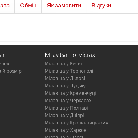
ата
Обмін
Як замовити
Відгуки
sa
Milavitsa по містах:
изною
Мілавіца у Києві
вій розмір
Мілавіца у Тернополі
Мілавіца у Львові
Мілавіца у Луцьку
Мілавіца у Кременчуці
Мілавіца у Черкасах
Мілавіца у Полтаві
Мілавіца у Дніпрі
Мілавіца у Кропивницькому
Мілавіца у Харкові
Мілавіца в Одесі