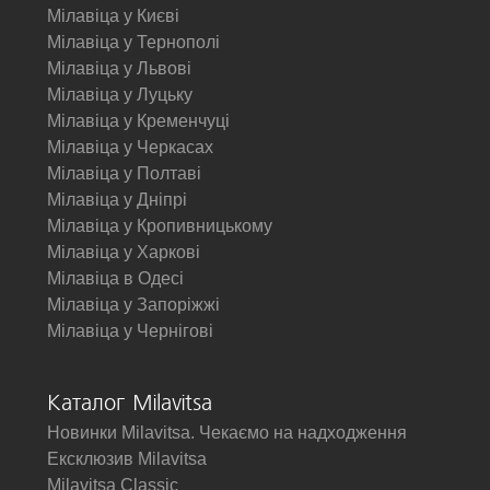
Мілавіца у Києві
Мілавіца у Тернополі
Мілавіца у Львові
Мілавіца у Луцьку
Мілавіца у Кременчуці
Мілавіца у Черкасах
Мілавіца у Полтаві
Мілавіца у Дніпрі
Мілавіца у Кропивницькому
Мілавіца у Харкові
Мілавіца в Одесі
Мілавіца у Запоріжжі
Мілавіца у Чернігові
Каталог Milavitsa
Новинки Milavitsa. Чекаємо на надходження
Ексклюзив Milavitsa
Milavitsa Classic