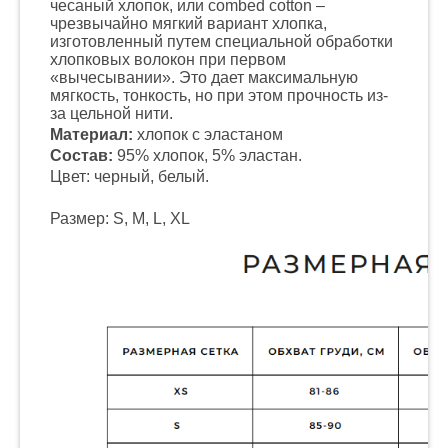
чесаный хлопок, или combed cotton –
чрезвычайно мягкий вариант хлопка,
изготовленный путем специальной обработки
хлопковых волокон при первом
«вычесывании». Это дает максимальную
мягкость, тонкость, но при этом прочность из-
за цельной нити.
Материал:
хлопок с эластаном
Состав:
95% хлопок, 5% эластан.
Цвет: черный, белый.
Размер: S, M, L, XL