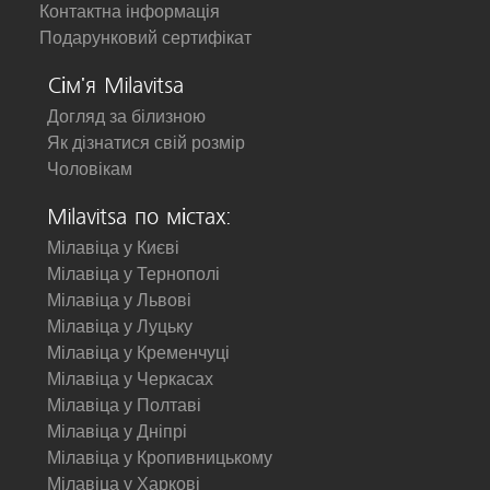
Контактна інформація
Подарунковий сертифікат
Сім'я Milavitsa
Догляд за білизною
Як дізнатися свій розмір
Чоловікам
Milavitsa по містах:
Мілавіца у Києві
Мілавіца у Тернополі
Мілавіца у Львові
Мілавіца у Луцьку
Мілавіца у Кременчуці
Мілавіца у Черкасах
Мілавіца у Полтаві
Мілавіца у Дніпрі
Мілавіца у Кропивницькому
Мілавіца у Харкові