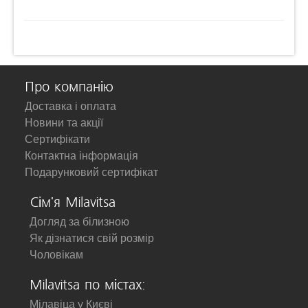
Про компанію
Доставка і оплата
Новини та акції
Сертифікати
Контактна інформація
Подарунковий сертифікат
Сім'я Milavitsa
Догляд за білизною
Як дізнатися свій розмір
Чоловікам
Milavitsa по містах:
Мілавіца у Києві