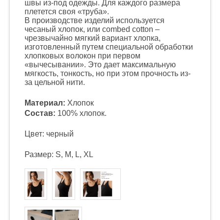
швы из-под одежды. Для каждого размера
плетется своя «труба».
В производстве изделий используется
чесаный хлопок, или combed cotton –
чрезвычайно мягкий вариант хлопка,
изготовленный путем специальной обработки
хлопковых волокон при первом
«вычесывании». Это дает максимальную
мягкость, тонкость, но при этом прочность из-
за цельной нити.
Материал:
Хлопок
Состав:
100% хлопок.
Цвет: черный
Размер: S, M, L, XL