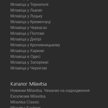
Мілавіца у Тернополі
Мілавіца у Львові
Мілавіца у Луцьку
Мілавіца у Кременчуці
Мілавіца у Черкасах
Мілавіца у Полтаві
Мілавіца у Дніпрі
Мілавіца у Кропивницькому
Мілавіца у Харкові
Мілавіца в Одесі
Мілавіца у Запоріжжі
Мілавіца у Чернігові
Каталог Milavitsa
Новинки Milavitsa. Чекаємо на надходження
Ексклюзив Milavitsa
Milavitsa Classic
Milavitsa Fashion