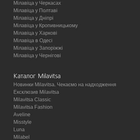
Мілавіца у Черкасах
Мілавіца у Полтаві
Мілавіца у Дніпрі
Мілавіца у Кропивницькому
Мілавіца у Харкові
Мілавіца в Одесі
Мілавіца у Запоріжжі
Мілавіца у Чернігові
Каталог Milavitsa
Новинки Milavitsa. Чекаємо на надходження
Ексклюзив Milavitsa
Milavitsa Classic
Milavitsa Fashion
Aveline
Misstyle
Luna
Milabel