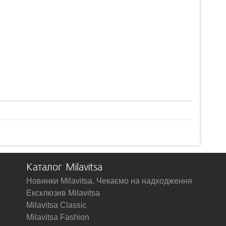
Каталог Milavitsa
Новинки Milavitsa. Чекаємо на надходження
Ексклюзив Milavitsa
Milavitsa Classic
Milavitsa Fashion