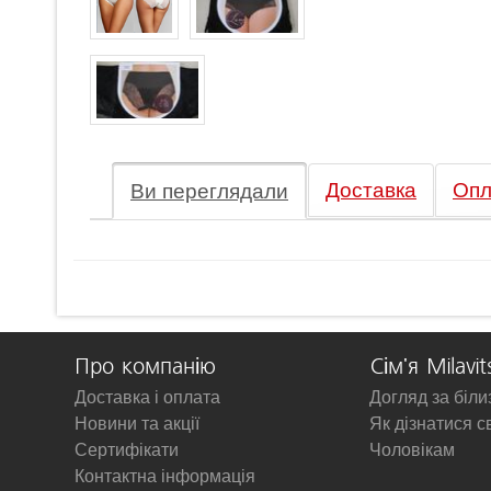
Доставка
Опл
Ви переглядали
Про компанію
Сім'я Milavit
Доставка і оплата
Догляд за біл
Новини та акції
Як дізнатися с
Сертифікати
Чоловікам
Контактна інформація