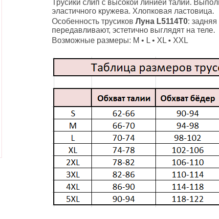
Трусики слип с высокой линией талии. Выпол
эластичного кружева. Хлопковая ластовица.
Особенность трусиков
Луна
L5114T0
: задняя
передавливают, эстетично выглядят на теле.
Возможные размеры: M • L • XL • XXL