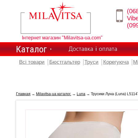
(06
Vib
(09
Інтернет магазин "Milavitsa-ua.com"
Каталог
Доставка і оплата
Всі товари
Бюстгальтер
Труси
Корегуюча
М
Главная
→
Milavitsa-ua каталог.
→
Luna
→ Трусики Луна (Luna) L5114