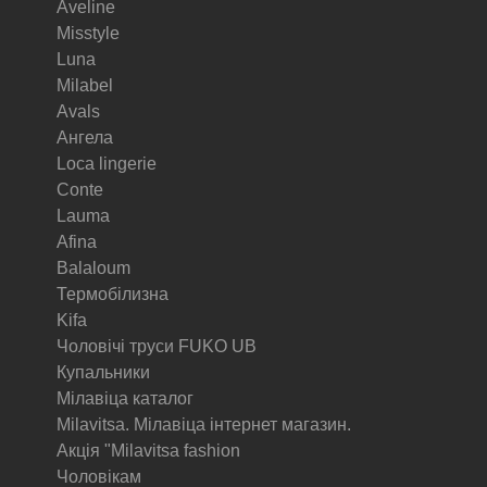
Aveline
Misstyle
Luna
Milabel
Avals
Ангела
Loca lingerie
Conte
Lauma
Afina
Balaloum
Термобілизна
Kifa
Чоловічі труси FUKO UB
Купальники
Мілавіца каталог
Milavitsa. Мілавіца інтернет магазин.
Акція "Milavitsa fashion
Чоловікам