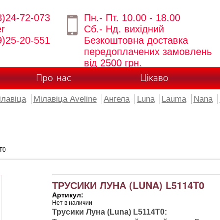
8)24-72-073
Пн.- Пт. 10.00 - 18.00
er
Сб.- Нд. вихідний
9)25-20-551
Безкоштовна доставка
передоплачених замовлень
від 2500 грн.
Про нас
Цікаво
ілавіца
Мілавіца Aveline
Ангела
Luna
Lauma
Nana
T0
ТРУСИКИ ЛУНА (LUNA) L5114T0
Артикул:
Нет в наличии
Трусики Луна (Luna) L5114T0: