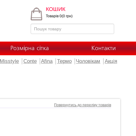
КОШИК
Товарів 0(0 грн)
Розмірна сітка
Контакти
Misstyle
Conte
Afina
Термо
Чоловікам
Акція
Повернутись до переліку товарів