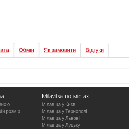
ата
Обмін
Як замовити
Відгуки
sa
Milavitsa по містах:
изною
Мілавіца у Києві
вій розмір
Мілавіца у Тернополі
Мілавіца у Львові
Мілавіца у Луцьку