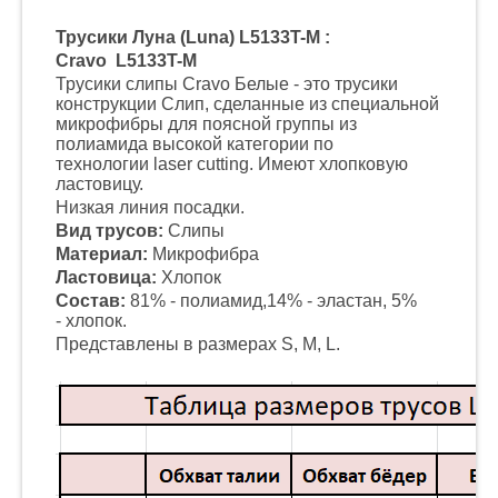
Трусики Луна (Luna) L5133T-M
:
Cravo L5133T-M
Трусики слипы Cravo Белые - это трусики
конструкции Слип, сделанные из специальной
микрофибры для поясной группы из
полиамида высокой категории по
технологии laser cutting. Имеют хлопковую
ластовицу.
Низкая линия посадки.
Вид трусов:
Слипы
Материал:
Микрофибра
Ластовица:
Хлопок
Состав:
81% - полиамид,14% - эластан, 5%
- хлопок.
Представлены в размерах S, M, L.