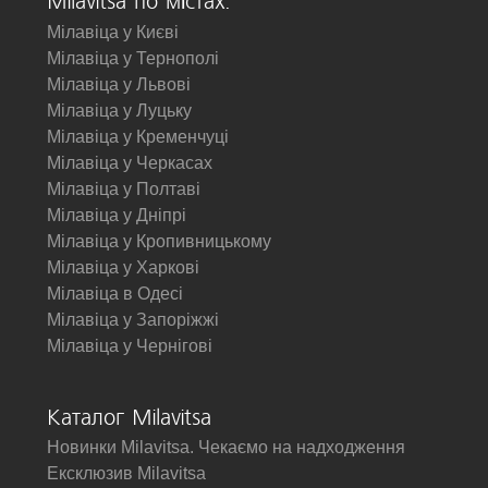
Milavitsa по містах:
Мілавіца у Києві
Мілавіца у Тернополі
Мілавіца у Львові
Мілавіца у Луцьку
Мілавіца у Кременчуці
Мілавіца у Черкасах
Мілавіца у Полтаві
Мілавіца у Дніпрі
Мілавіца у Кропивницькому
Мілавіца у Харкові
Мілавіца в Одесі
Мілавіца у Запоріжжі
Мілавіца у Чернігові
Каталог Milavitsa
Новинки Milavitsa. Чекаємо на надходження
Ексклюзив Milavitsa