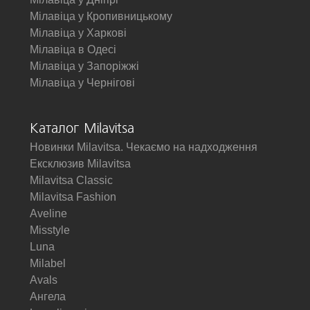
Мілавіца у Кропивницькому
Мілавіца у Харкові
Мілавіца в Одесі
Мілавіца у Запоріжжі
Мілавіца у Чернігові
Каталог Milavitsa
Новинки Milavitsa. Чекаємо на надходження
Ексклюзив Milavitsa
Milavitsa Classic
Milavitsa Fashion
Aveline
Misstyle
Luna
Milabel
Avals
Ангела