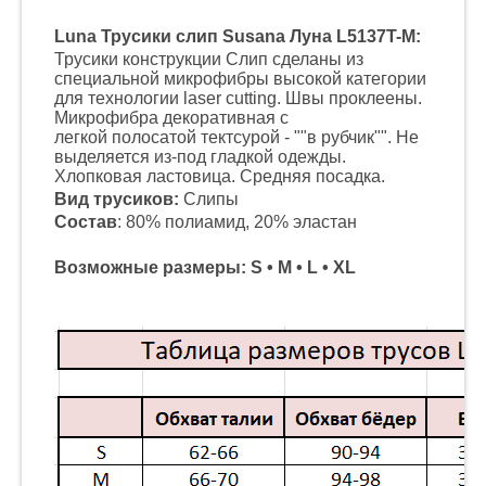
Luna Трусики слип Susana Луна L5137T-M:
Трусики конструкции Слип сделаны из
специальной микрофибры высокой категории
для технологии laser cutting. Швы проклеены.
Микрофибра декоративная с
легкой полосатой тектсурой - ""в рубчик"". Не
выделяется из-под гладкой одежды.
Хлопковая ластовица. Средняя посадка.
Вид трусиков:
Слипы
Состав
: 80% полиамид, 20% эластан
Возможные размеры: S • M • L • XL