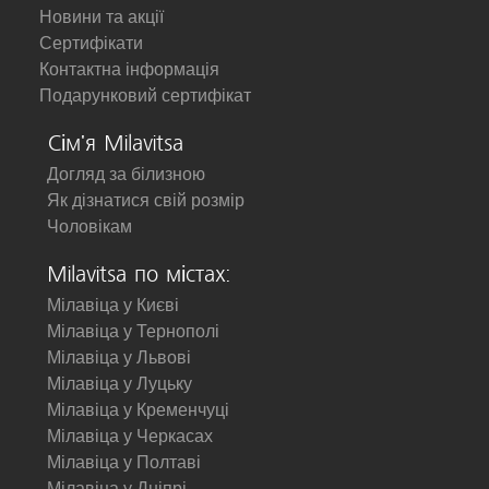
Новини та акції
Сертифікати
Контактна інформація
Подарунковий сертифікат
Сім'я Milavitsa
Догляд за білизною
Як дізнатися свій розмір
Чоловікам
Milavitsa по містах:
Мілавіца у Києві
Мілавіца у Тернополі
Мілавіца у Львові
Мілавіца у Луцьку
Мілавіца у Кременчуці
Мілавіца у Черкасах
Мілавіца у Полтаві
Мілавіца у Дніпрі