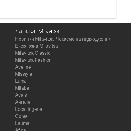
Каталог Milavitsa
Новинки Milavitsa. Чекаємо на надходження
Ексклюзив Milavitsa
Milavitsa Classic
Milavitsa Fashion
Aveline
Misstyle
Luna
Milabel
Avals
Ангела
Loca lingerie
Conte
Lauma
Afina