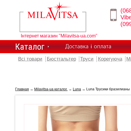
(06
Vib
(09
Інтернет магазин "Milavitsa-ua.com"
Каталог
Доставка і оплата
Всі товари
Бюстгальтер
Труси
Корегуюча
М
Главная
→
Milavitsa-ua каталог.
→
Luna
→ Luna Трусики бразилианы 