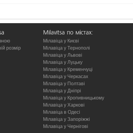
sa
Milavitsa по містах:
изною
Мілавіца у Києві
вій розмір
Мілавіца у Тернополі
Мілавіца у Львові
Мілавіца у Луцьку
Мілавіца у Кременчуці
Мілавіца у Черкасах
Мілавіца у Полтаві
Мілавіца у Дніпрі
Мілавіца у Кропивницькому
Мілавіца у Харкові
Мілавіца в Одесі
Мілавіца у Запоріжжі
Мілавіца у Чернігові