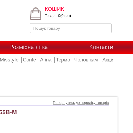
КОШИК
Товарів 0(0 грн)
Розмірна сітка
Контакти
Misstyle
Conte
Afina
Термо
Чоловікам
Акція
Повернутись до переліку товарів
55B-M