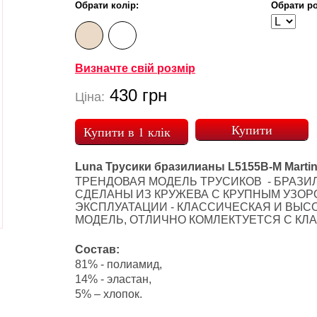
Обрати колір:
Обрати ро
Визначте свій розмір
430
грн
Ціна:
Купити в 1 клік
Luna Трусики бразилианы L5155B-M Martin
ТРЕНДОВАЯ МОДЕЛЬ ТРУСИКОВ - БРАЗИ
СДЕЛАНЫ ИЗ КРУЖЕВА С КРУПНЫМ УЗОР
ЭКСПЛУАТАЦИИ - КЛАССИЧЕСКАЯ И ВЫСО
МОДЕЛЬ, ОТЛИЧНО КОМЛЕКТУЕТСЯ С КЛ
Состав:
81% - полиамид,
14% - эластан,
5% – хлопок.