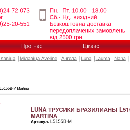
8)24-72-073
Пн.- Пт. 10.00 - 18.00
er
Сб.- Нд. вихідний
9)25-20-551
Безкоштовна доставка
передоплачених замовлень
від 2500 грн.
Про нас
Цікаво
ілавіца
Мілавіца Aveline
Ангела
Luna
Lauma
Nana
L5155B-M Martina
LUNA ТРУСИКИ БРАЗИЛИАНЫ L51
MARTINA
L5155B-M
Артикул: