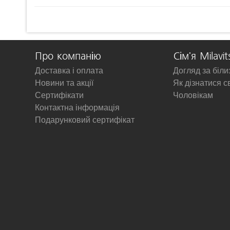
Про компанію
Сім'я Milavit
Доставка і оплата
Догляд за біл
Новини та акції
Як дізнатися с
Сертифікати
Чоловікам
Контактна інформація
Подарунковий сертифікат