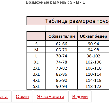
Возможные размеры: S • M • L
ата
Обмін
Як замовити
Відгуки