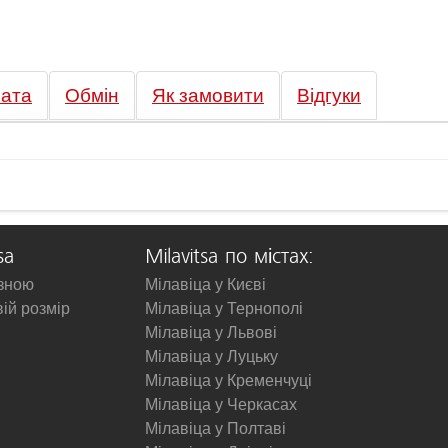
ата
Обмін
Як замовити
Відгуки
sa
Milavitsa по містах:
изною
Мілавіца у Києві
вій розмір
Мілавіца у Тернополі
Мілавіца у Львові
Мілавіца у Луцьку
Мілавіца у Кременчуці
Мілавіца у Черкасах
Мілавіца у Полтаві