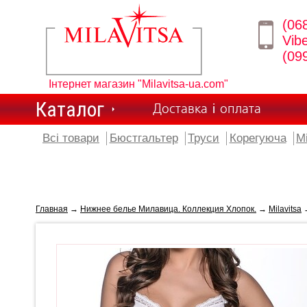
(06
Vib
(09
Інтернет магазин "Milavitsa-ua.com"
Каталог
Доставка і оплата
Всі товари
Бюстгальтер
Труси
Корегуюча
М
Главная
→
Нижнее белье Милавица. Коллекция Хлопок.
→
Milavitsa
→