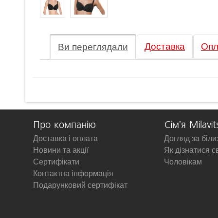
Доставка
Опл
Ви переглядали
Про компанію
Сім'я Milavit
Доставка і оплата
Догляд за біл
Новини та акції
Як дізнатися с
Сертифікати
Чоловікам
Контактна інформація
Подарунковий сертифікат