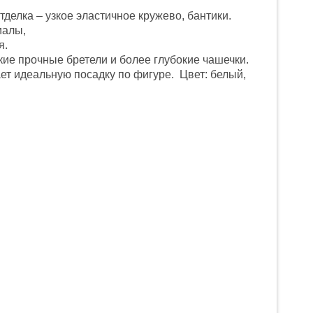
делка – узкое эластичное кружево, бантики.
иалы,
я.
ие прочные бретели и более глубокие чашечки.
ает идеальную посадку по фигуре. Цвет: белый,