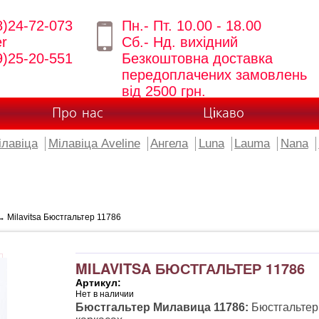
8)24-72-073
Пн.- Пт. 10.00 - 18.00
er
Сб.- Нд. вихідний
9)25-20-551
Безкоштовна доставка
передоплачених замовлень
від 2500 грн.
Про нас
Цікаво
ілавіца
Мілавіца Aveline
Ангела
Luna
Lauma
Nana
 Milavitsa Бюстгальтер 11786
MILAVITSA БЮСТГАЛЬТЕР 11786
Артикул:
Нет в наличии
Бюстгальтер Милавица 11786:
Бюстгальтер