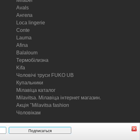
Milabel
Avals
Ангела
Loca lingerie
Conte
Lauma
Afina
Balaloum
Термобілизна
Kifa
Чоловічі труси FUKO UB
Купальники
Мілавіца каталог
Milavitsa. Мілавіца інтернет магазин.
Акція "Milavitsa fashion
Чоловікам