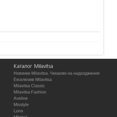
Каталог Milavitsa
Новинки Milavitsa. Чекаємо на надходження
Ексклюзив Milavitsa
Milavitsa Classic
Milavitsa Fashion
Aveline
Misstyle
Luna