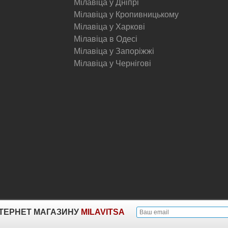
Мілавіца у Дніпрі
Мілавіца у Кропивницькому
Мілавіца у Харкові
Мілавіца в Одесі
Мілавіца у Запоріжжі
Мілавіца у Чернігові
© Milavitsa.
ІНТЕРНЕТ МАГАЗИНУ
MILAVITSA