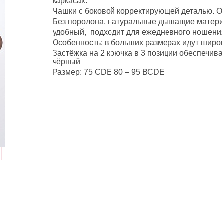
каркасах.
Чашки с боковой корректирующей деталью. От
Без поролона, натуральные дышащие матер
удобный, подходит для ежедневного ношени
Особенность: в больших размерах идут широк
Застёжка на 2 крючка в 3 позиции обеспечив
чёрный
Размер: 75 СDЕ 80 – 95 ВСDЕ