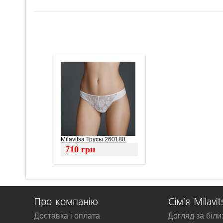
Milavitsa Трусы 260180
710
грн
Про компанію
Сім'я Milavit
Доставка і оплата
Догляд за біл