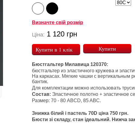
Визначте свій розмір
1 120
грн
Ціна:
Купити в 1 клік
Бюстгальтер Милавица 120370:
бюстгальтер из эластичного кружева и эласти
На каркасах. Мягкие чашки с вертикальным ре
бантик.
Для комплектации можно использовать трусик
Состав:
Эластичное полотно + эластичное се
Размер: 70 - 80 ABCD, 85 ABC.
Знижка білий і пастель 70D ціна 750 грн.
Бюсти зі складу, стан ідеальний. Нижча за