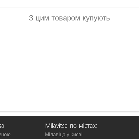
З цим товаром купують
sa
Milavitsa по містах:
изною
Мілавіца у Києві