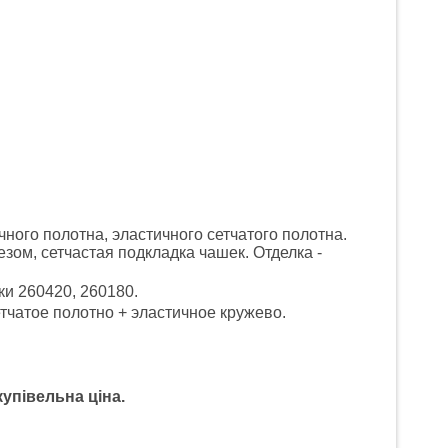
чного полотна, эластичного сетчатого полотна.
зом, сетчастая подкладка чашек. Отделка -
и 260420, 260180.
тчатое полотно + эластичное кружево.
купівельна ціна.