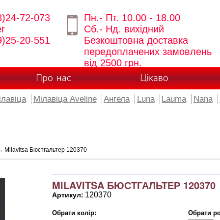
8)24-72-073
Пн.- Пт. 10.00 - 18.00
er
Сб.- Нд. вихідний
9)25-20-551
Безкоштовна доставка
передоплачених замовлень
від 2500 грн.
Про нас
Цікаво
ілавіца
Мілавіца Aveline
Ангела
Luna
Lauma
Nana
 Milavitsa Бюстгальтер 120370
MILAVITSA БЮСТГАЛЬТЕР 120370
120370
Артикул:
Обрати колір:
Обрати ро