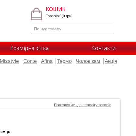
КОШИК
Товарів 0(0 грн)
Розмірна сітка
Контакти
Misstyle
Conte
Afina
Термо
Чоловікам
Акція
Повернутись до переліку товарів
змір: