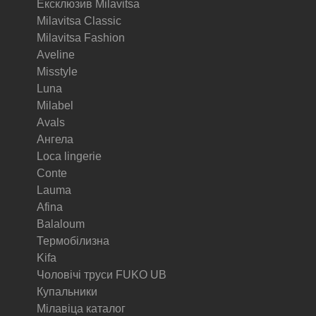
Ексклюзив Milavitsa
Milavitsa Classic
Milavitsa Fashion
Aveline
Misstyle
Luna
Milabel
Avals
Ангела
Loca lingerie
Conte
Lauma
Afina
Balaloum
Термобілизна
Kifa
Чоловічі труси FUKO UB
Купальники
Мілавіца каталог