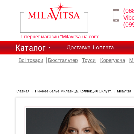
(06
Vib
(09
Інтернет магазин "Milavitsa-ua.com"
Каталог
Доставка і оплата
Всі товари
Бюстгальтер
Труси
Корегуюча
М
Главная
→
Нижнее белье Милавица. Коллекция Силуэт.
→
Milavitsa
→