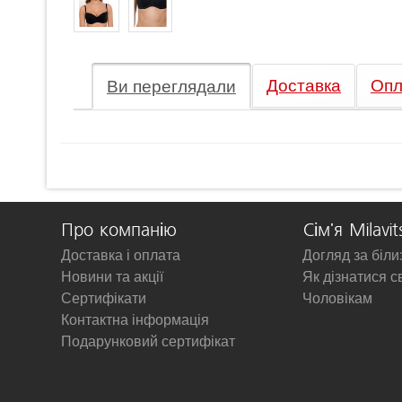
Доставка
Опл
Ви переглядали
Про компанію
Сім'я Milavit
Доставка і оплата
Догляд за біл
Новини та акції
Як дізнатися с
Сертифікати
Чоловікам
Контактна інформація
Подарунковий сертифікат