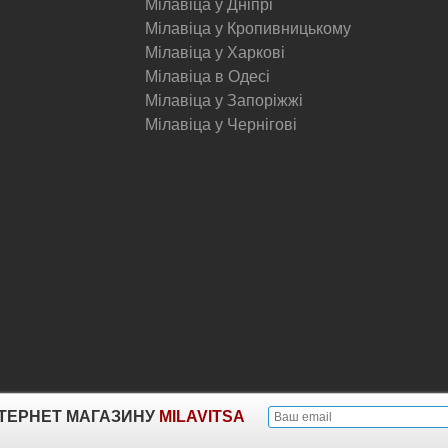
Мілавіца у Дніпрі
Мілавіца у Кропивницькому
Мілавіца у Харкові
Мілавіца в Одесі
Мілавіца у Запоріжжі
Мілавіца у Чернігові
© Milavitsa.
ІНТЕРНЕТ МАГАЗИНУ
MILAVITSA