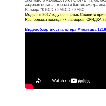
хлопкового жаккардового полотна. На каркаса
ажурная вязаная тесьма и бантик «макраме»
Размер: 70 ВCD 75 АВCD 80 АВС
Модель в 2017 году не шьется. Спешите прио
Распродажа последних размеров. СКИДКА 2
Видеообзор Бюстгальтера Милавица 1216