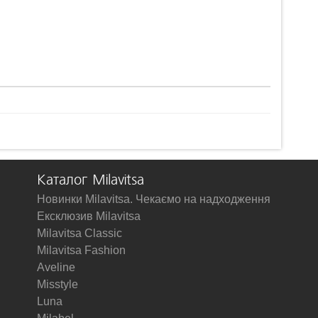
Каталог Milavitsa
Новинки Milavitsa. Чекаємо на надходження
Ексклюзив Milavitsa
Milavitsa Classic
Milavitsa Fashion
Aveline
Misstyle
Luna