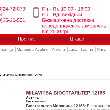
8)24-72-073
Пн.- Пт. 10.00 - 18.00
er
Сб.- Нд. вихідний
9)25-20-551
Безкоштовна доставка
передоплачених замовлень
від 2500 грн.
Про нас
Цікаво
ілавіца
Мілавіца Aveline
Ангела
Luna
Lauma
Nana
 Milavitsa Бюстгальтер 12166
MILAVITSA БЮСТГАЛЬТЕР 12166
Артикул:
Нет в наличии
Бюстгальтер Милавица 12166:
Бюстгальтер