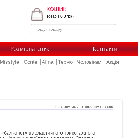
КОШИК
Товарів 0(0 грн)
Розмірна сітка
Контакти
Misstyle
Conte
Afina
Термо
Чоловікам
Акція
Повернутись до переліку товарів
 «балконет» из эластичного трикотажного