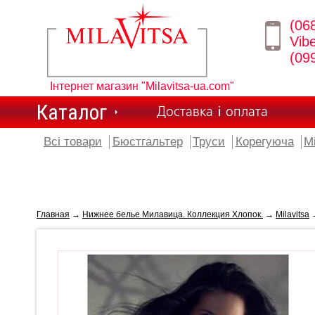
(06
Vib
(09
Інтернет магазин "Milavitsa-ua.com"
Каталог
Доставка і оплата
Всі товари
Бюстгальтер
Труси
Корегуюча
М
Главная
→
Нижнее белье Милавица. Коллекция Хлопок.
→
Milavitsa
→