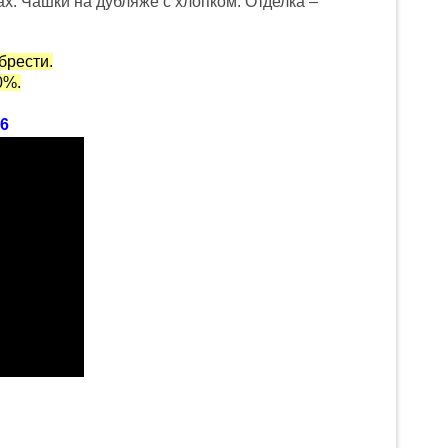
х. Чашки на дубляже с хлопком. Отделка –
.
брести.
0%.
6