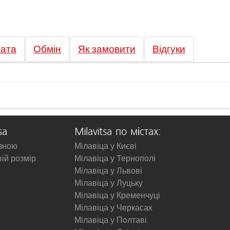
ата
Обмін
Як замовити
Відгуки
sa
Milavitsa по містах:
изною
Мілавіца у Києві
вій розмір
Мілавіца у Тернополі
Мілавіца у Львові
Мілавіца у Луцьку
Мілавіца у Кременчуці
Мілавіца у Черкасах
Мілавіца у Полтаві