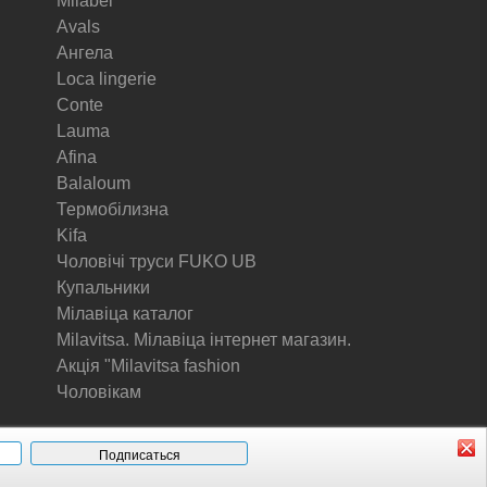
Milabel
Avals
Ангела
Loca lingerie
Conte
Lauma
Afina
Balaloum
Термобілизна
Kifa
Чоловічі труси FUKO UB
Купальники
Мілавіца каталог
Milavitsa. Мілавіца інтернет магазин.
Акція "Milavitsa fashion
Чоловікам