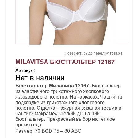
Повернутись до переліку товарів
MILAVITSA БЮСТГАЛЬТЕР 12167
Артикул:
Нет в наличии
Бюстгальтер Милавица 12167:
Бюстгальтер
из эластичного трикотажного хлопкового
жаккардового полотна. На каркасах. Чашки на
подкладке из трикотажного хлопкового
полотна. Отделка – ажурная вязаная тесьма и
бантик «макраме». Лёгкий дышащий
бюстгальтер. Прекрасный выбор на тёплое
время года.
Размер: 70 ВCD 75 – 80 АВС