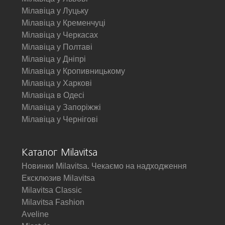
Мілавіца у Луцьку
Мілавіца у Кременчуці
Мілавіца у Черкасах
Мілавіца у Полтаві
Мілавіца у Дніпрі
Мілавіца у Кропивницькому
Мілавіца у Харкові
Мілавіца в Одесі
Мілавіца у Запоріжжі
Мілавіца у Чернігові
Каталог Milavitsa
Новинки Milavitsa. Чекаємо на надходження
Ексклюзив Milavitsa
Milavitsa Classic
Milavitsa Fashion
Aveline