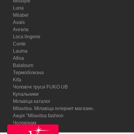
Misstyle
Luna
Milabel
Avals
Ангела
Loca lingerie
Conte
Lauma
Afina
Balaloum
Термобілизна
Kifa
Чоловічі труси FUKO UB
Купальники
Мілавіца каталог
Milavitsa. Мілавіца інтернет магазин.
Акція "Milavitsa fashion
Чоловікам