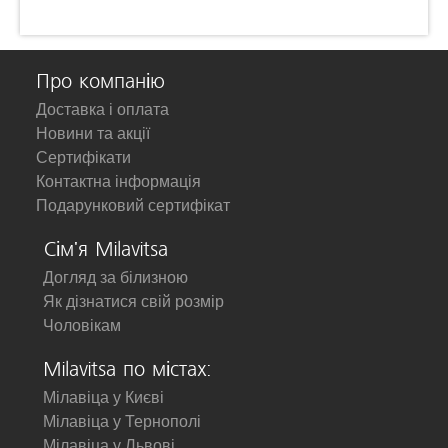
Про компанію
Доставка і оплата
Новини та акції
Сертифікати
Контактна інформація
Подарунковий сертифікат
Сім'я Milavitsa
Догляд за білизною
Як дізнатися свій розмір
Чоловікам
Milavitsa по містах:
Мілавіца у Києві
Мілавіца у Тернополі
Мілавіца у Львові