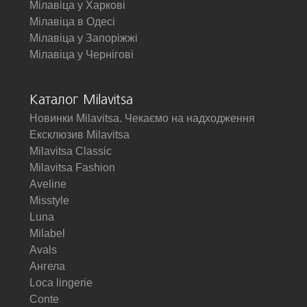
Мілавіца у Харкові
Мілавіца в Одесі
Мілавіца у Запоріжжі
Мілавіца у Чернігові
Каталог Milavitsa
Новинки Milavitsa. Чекаємо на надходження
Ексклюзив Milavitsa
Milavitsa Classic
Milavitsa Fashion
Aveline
Misstyle
Luna
Milabel
Avals
Ангела
Loca lingerie
Conte