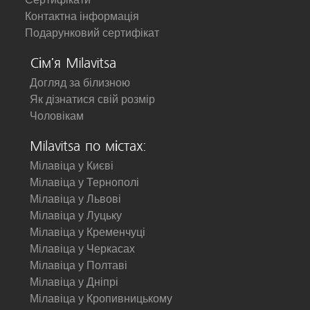
Контактна інформація
Подарунковий сертифікат
Сім'я Milavitsa
Догляд за білизною
Як дізнатися свій розмір
Чоловікам
Milavitsa по містах:
Мілавіца у Києві
Мілавіца у Тернополі
Мілавіца у Львові
Мілавіца у Луцьку
Мілавіца у Кременчуці
Мілавіца у Черкасах
Мілавіца у Полтаві
Мілавіца у Дніпрі
Мілавіца у Кропивницькому