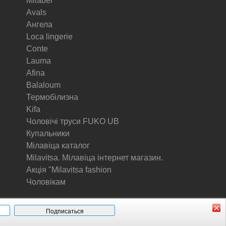
Milabel
Avals
Ангела
Loca lingerie
Conte
Lauma
Afina
Balaloum
Термобілизна
Kifa
Чоловічі труси FUKO UB
Купальники
Мілавіца каталог
Milavitsa. Мілавіца інтернет магазин.
Акція "Milavitsa fashion
Чоловікам