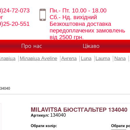
8)24-72-073
Пн.- Пт. 10.00 - 18.00
er
Сб.- Нд. вихідний
9)25-20-551
Безкоштовна доставка
передоплачених замовлень
від 2500 грн.
Про нас
Цікаво
ілавіца
Мілавіца Aveline
Ангела
Luna
Lauma
Nana
134040
MILAVITSA БЮСТГАЛЬТЕР 134040
134040
Артикул:
Обрати колір:
Обрати ро