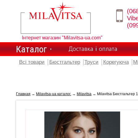
(06
Vib
(09
Інтернет магазин "Milavitsa-ua.com"
Каталог
Доставка і оплата
Всі товари
Бюстгальтер
Труси
Корегуюча
М
Главная
→
Milavitsa-ua каталог.
→
Milavitsa
→ Milavitsa Бюстгальтер 