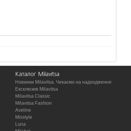
Каталог Milavitsa
Новинки Milavitsa. Чекаємо на надходження
Ексклюзив Milavitsa
Milavitsa Classic
Milavitsa Fashion
Aveline
Misstyle
Luna