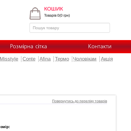
КОШИК
Товарів 0(0 грн)
Розмірна сітка
Контакти
Misstyle
Conte
Afina
Термо
Чоловікам
Акція
Повернутись до переліку товарів
змір: