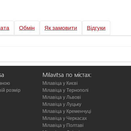
ата
Обмін
Як замовити
Відгуки
sa
Milavitsa по містах:
изною
Мілавіца у Києві
вій розмір
Мілавіца у Тернополі
Мілавіца у Львові
Мілавіца у Луцьку
Мілавіца у Кременчуці
Мілавіца у Черкасах
Мілавіца у Полтаві