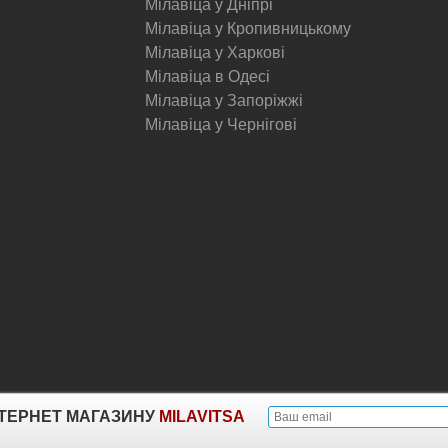
Мілавіца у Дніпрі
Мілавіца у Кропивницькому
Мілавіца у Харкові
Мілавіца в Одесі
Мілавіца у Запоріжжі
Мілавіца у Чернігові
© Milavitsa.
ІНТЕРНЕТ МАГАЗИНУ
MILAVITSA