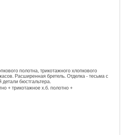
опкового полотна, трикотажного хлопкового
касов. Расширенная бретель. Отделка - тесьма с
 детали бюстгальтера.
тно + трикотажное х.б. полотно +