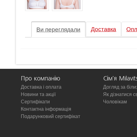
Доставка
Опл
Ви переглядали
Про компанію
Сім'я Milavit
Доставка і оплата
Догляд за біл
Новини та акції
Як дізнатися с
Сертифікати
Чоловікам
Контактна інформація
Подарунковий сертифікат