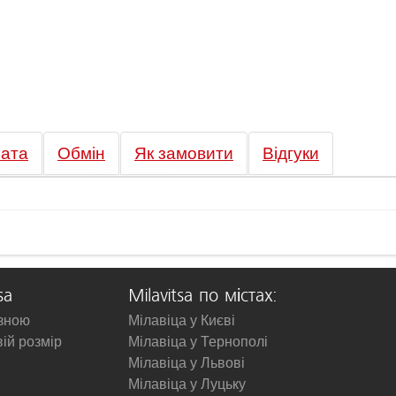
ата
Обмін
Як замовити
Відгуки
sa
Milavitsa по містах:
изною
Мілавіца у Києві
вій розмір
Мілавіца у Тернополі
Мілавіца у Львові
Мілавіца у Луцьку