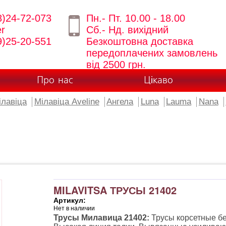
8)24-72-073
Пн.- Пт. 10.00 - 18.00
er
Сб.- Нд. вихідний
9)25-20-551
Безкоштовна доставка
передоплачених замовлень
від 2500 грн.
Про нас
Цікаво
ілавіца
Мілавіца Aveline
Ангела
Luna
Lauma
Nana
MILAVITSA ТРУСЫ 21402
Артикул:
Нет в наличии
Трусы Милавица 21402:
Трусы корсетные бе