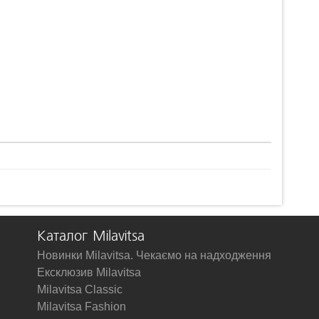
Каталог Milavitsa
Новинки Milavitsa. Чекаємо на надходження
Ексклюзив Milavitsa
Milavitsa Classic
Milavitsa Fashion