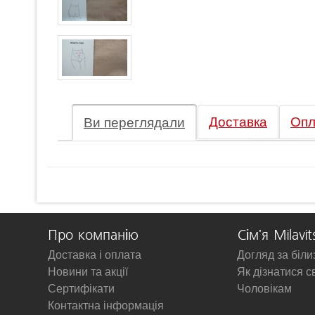
Доставка
Опл
Ви переглядали
Про компанію
Сім'я Milavit
Доставка і оплата
Догляд за біл
Новини та акції
Як дізнатися с
Сертифікати
Чоловікам
Контактна інформація