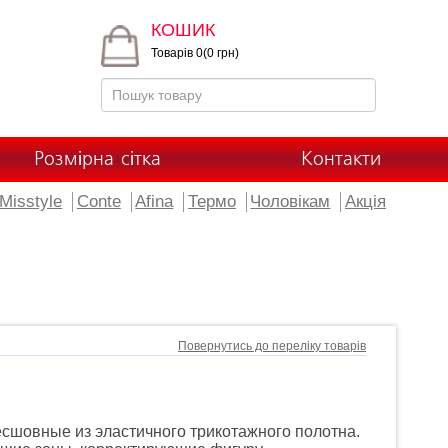
КОШИК
Товарів 0(0 грн)
Розмірна сітка
Контакти
Misstyle
Conte
Afina
Термо
Чоловікам
Акція
Повернутись до переліку товарів
сшовные из эластичного трикотажного полотна.