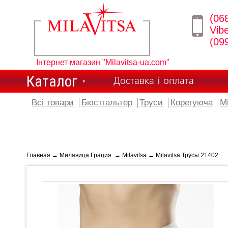
(06
Vib
(09
Інтернет магазин "Milavitsa-ua.com"
Каталог
Доставка і оплата
Всі товари
Бюстгальтер
Труси
Корегуюча
М
Главная
→
Милавица Грация.
→
Milavitsa
→ Milavitsa Трусы 21402