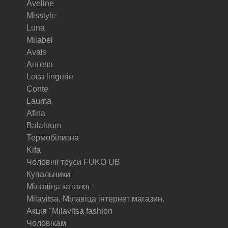
Aveline
Misstyle
Luna
Milabel
Avals
Ангела
Loca lingerie
Conte
Lauma
Afina
Balaloum
Термобілизна
Kifa
Чоловічі труси FUKO UB
Купальники
Мілавіца каталог
Milavitsa. Мілавіца інтернет магазин.
Акція "Milavitsa fashion
Чоловікам