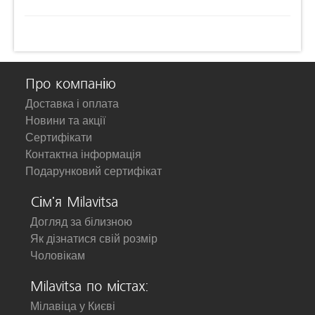
Про компанію
Доставка і оплата
Новини та акції
Сертифікати
Контактна інформація
Подарунковий сертифікат
Сім'я Milavitsa
Догляд за білизною
Як дізнатися свій розмір
Чоловікам
Milavitsa по містах:
Мілавіца у Києві