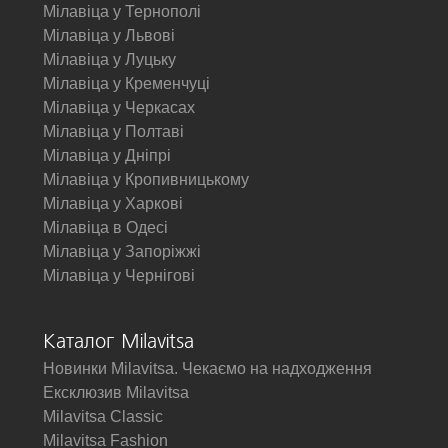
Мілавіца у Тернополі
Мілавіца у Львові
Мілавіца у Луцьку
Мілавіца у Кременчуці
Мілавіца у Черкасах
Мілавіца у Полтаві
Мілавіца у Дніпрі
Мілавіца у Кропивницькому
Мілавіца у Харкові
Мілавіца в Одесі
Мілавіца у Запоріжжі
Мілавіца у Чернігові
Каталог Milavitsa
Новинки Milavitsa. Чекаємо на надходження
Ексклюзив Milavitsa
Milavitsa Classic
Milavitsa Fashion