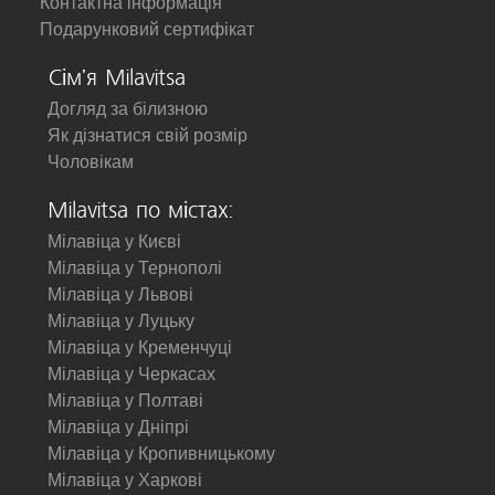
Контактна інформація
Подарунковий сертифікат
Сім'я Milavitsa
Догляд за білизною
Як дізнатися свій розмір
Чоловікам
Milavitsa по містах:
Мілавіца у Києві
Мілавіца у Тернополі
Мілавіца у Львові
Мілавіца у Луцьку
Мілавіца у Кременчуці
Мілавіца у Черкасах
Мілавіца у Полтаві
Мілавіца у Дніпрі
Мілавіца у Кропивницькому
Мілавіца у Харкові