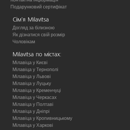
Подарунковий сертифікат
Сім'я Milavitsa
Догляд за білизною
Як дізнатися свій розмір
Чоловікам
Milavitsa по містах:
Мілавіца у Києві
Мілавіца у Тернополі
Мілавіца у Львові
Мілавіца у Луцьку
Мілавіца у Кременчуці
Мілавіца у Черкасах
Мілавіца у Полтаві
Мілавіца у Дніпрі
Мілавіца у Кропивницькому
Мілавіца у Харкові