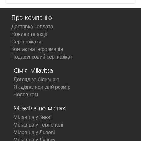
Про компанію
Доставка і оплата
Новини та акції
Сертифікати
Контактна інформація
Подарунковий сертифікат
Сім'я Milavitsa
Догляд за білизною
Як дізнатися свій розмір
Чоловікам
Milavitsa по містах:
Мілавіца у Києві
Мілавіца у Тернополі
Мілавіца у Львові
Мілавіца у Луцьку