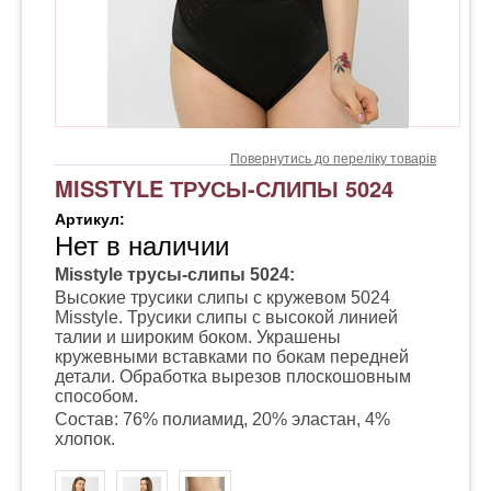
Повернутись до переліку товарів
MISSTYLE ТРУСЫ-СЛИПЫ 5024
Артикул:
Нет в наличии
Misstyle трусы-слипы 5024:
Высокие трусики слипы с кружевом 5024
Misstyle. Трусики слипы с высокой линией
талии и широким боком. Украшены
кружевными вставками по бокам передней
детали. Обработка вырезов плоскошовным
способом.
Cостав: 76% полиамид, 20% эластан, 4%
хлопок.