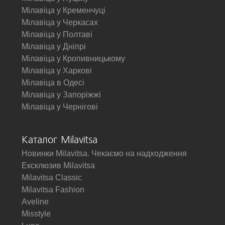
Мілавіца у Кременчуці
Мілавіца у Черкасах
Мілавіца у Полтаві
Мілавіца у Дніпрі
Мілавіца у Кропивницькому
Мілавіца у Харкові
Мілавіца в Одесі
Мілавіца у Запоріжжі
Мілавіца у Чернігові
Каталог Milavitsa
Новинки Milavitsa. Чекаємо на надходження
Ексклюзив Milavitsa
Milavitsa Classic
Milavitsa Fashion
Aveline
Misstyle