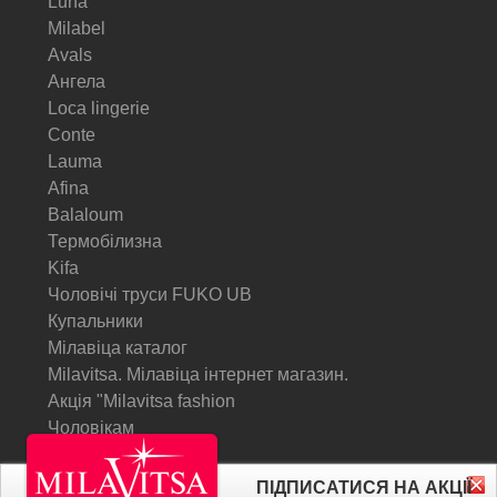
Luna
Milabel
Avals
Ангела
Loca lingerie
Conte
Lauma
Afina
Balaloum
Термобілизна
Kifa
Чоловічі труси FUKO UB
Купальники
Мілавіца каталог
Milavitsa. Мілавіца інтернет магазин.
Акція "Milavitsa fashion
Чоловікам
© Milavitsa.
ПІДПИСАТИСЯ НА АКЦІЇ