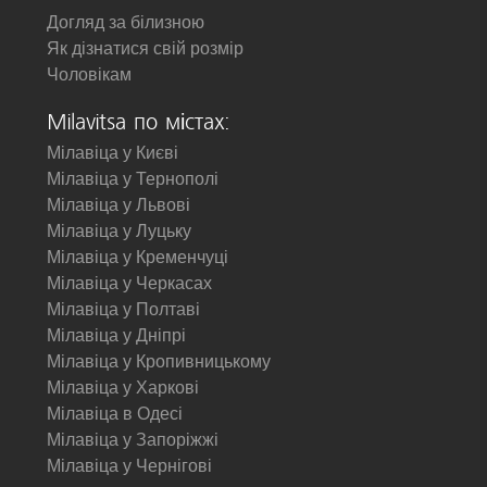
Догляд за білизною
Як дізнатися свій розмір
Чоловікам
Milavitsa по містах:
Мілавіца у Києві
Мілавіца у Тернополі
Мілавіца у Львові
Мілавіца у Луцьку
Мілавіца у Кременчуці
Мілавіца у Черкасах
Мілавіца у Полтаві
Мілавіца у Дніпрі
Мілавіца у Кропивницькому
Мілавіца у Харкові
Мілавіца в Одесі
Мілавіца у Запоріжжі
Мілавіца у Чернігові