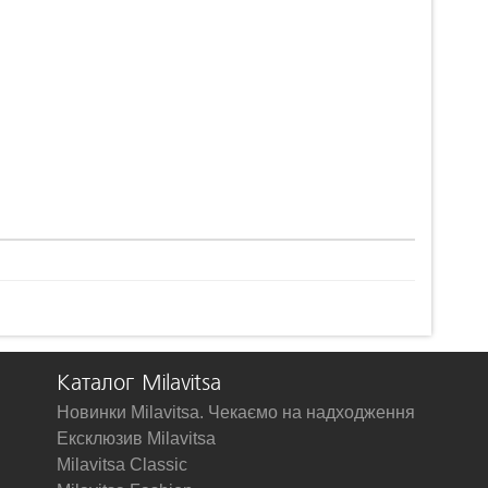
Каталог Milavitsa
Новинки Milavitsa. Чекаємо на надходження
Ексклюзив Milavitsa
Milavitsa Classic