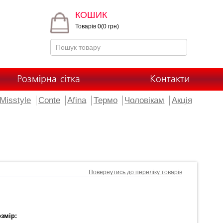
КОШИК
Товарів 0(0 грн)
Розмірна сітка
Контакти
Misstyle
Conte
Afina
Термо
Чоловікам
Акція
Повернутись до переліку товарів
змір: