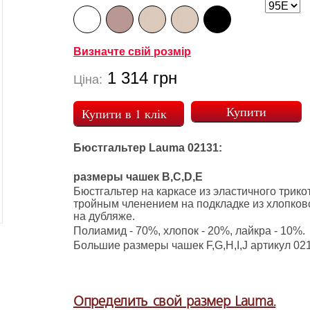
Визначте свій розмір
1 314
грн
Ціна:
Купити в 1 клік
Бюстгальтер Lauma 02131:
размеры чашек В,C,D,E
Бюстгальтер на каркасе из эластичного трико
тройным членением на подкладке из хлопков
на дубляже.
Полиамид - 70%, хлопок - 20%, лайкра - 10%
Большие размеры чашек F,G,H,I,J артикул 02
Определить свой размер Lauma.