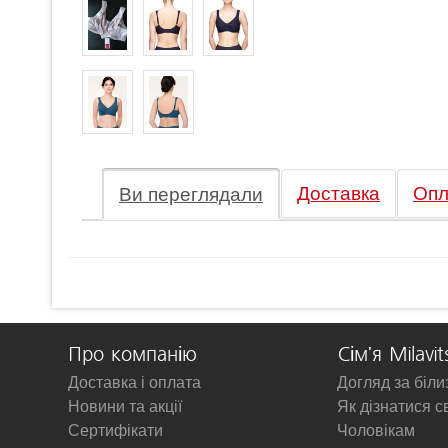
Доставка
Опл
Ви переглядали
Про компанію
Сім'я Milavit
Доставка і оплата
Догляд за біл
Новини та акції
Як дізнатися с
Сертифікати
Чоловікам