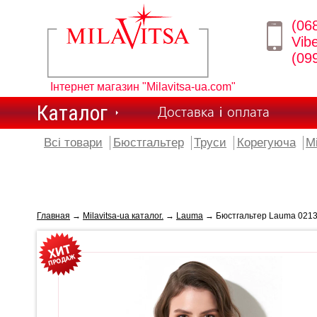
(06
Vib
(09
Інтернет магазин "Milavitsa-ua.com"
Каталог
Доставка і оплата
Всі товари
Бюстгальтер
Труси
Корегуюча
М
Главная
→
Milavitsa-ua каталог.
→
Lauma
→ Бюстгальтер Lauma 021