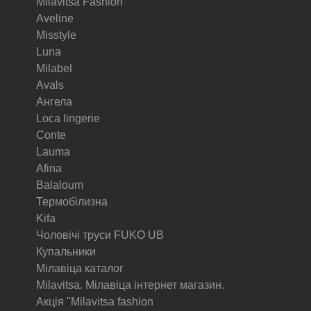
Milavitsa Fashion
Aveline
Misstyle
Luna
Milabel
Avals
Ангела
Loca lingerie
Conte
Lauma
Afina
Balaloum
Термобілизна
Kifa
Чоловічі труси FUKO UB
Купальники
Мілавіца каталог
Milavitsa. Мілавіца інтернет магазин.
Акція "Milavitsa fashion