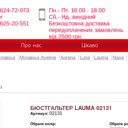
8)24-72-073
Пн.- Пт. 10.00 - 18.00
er
Сб.- Нд. вихідний
9)25-20-551
Безкоштовна доставка
передоплачених замовлень
від 2500 грн.
Про нас
Цікаво
ілавіца
Мілавіца Aveline
Ангела
Luna
Lauma
Nana
31
БЮСТГАЛЬТЕР LAUMA 02131
02131
Артикул:
Обрати колір:
Обрати ро