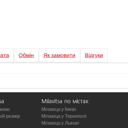
ата
Обмін
Як замовити
Відгуки
sa
Milavitsa по містах:
изною
Мілавіца у Києві
вій розмір
Мілавіца у Тернополі
Мілавіца у Львові