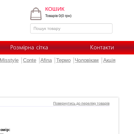
КОШИК
Товарів 0(0 грн)
Розмірна сітка
Контакти
Misstyle
Conte
Afina
Термо
Чоловікам
Акція
Повернутись до переліку товарів
змір: