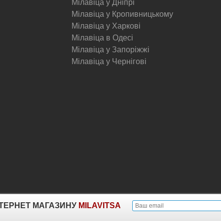
Мілавіца у Дніпрі
Мілавіца у Кропивницькому
Мілавіца у Харкові
Мілавіца в Одесі
Мілавіца у Запоріжжі
Мілавіца у Чернігові
© Milavitsa.
ІНТЕРНЕТ МАГАЗИНУ
MILAVITSA