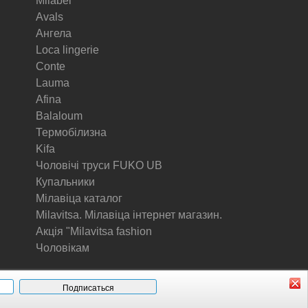
Milabel
Avals
Ангела
Loca lingerie
Conte
Lauma
Afina
Balaloum
Термобілизна
Kifa
Чоловічі труси FUKO UB
Купальники
Мілавіца каталог
Milavitsa. Мілавіца інтернет магазин.
Акція "Milavitsa fashion
Чоловікам