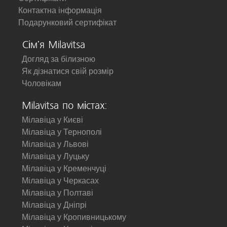
Контактна інформація
Подарунковий сертифікат
Сім'я Milavitsa
Догляд за білизною
Як дізнатися свій розмір
Чоловікам
Milavitsa по містах:
Мілавіца у Києві
Мілавіца у Тернополі
Мілавіца у Львові
Мілавіца у Луцьку
Мілавіца у Кременчуці
Мілавіца у Черкасах
Мілавіца у Полтаві
Мілавіца у Дніпрі
Мілавіца у Кропивницькому