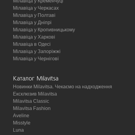
Мілавіца у Кременчуці
Мілавіца у Черкасах
Мілавіца у Полтаві
Мілавіца у Дніпрі
Мілавіца у Кропивницькому
Мілавіца у Харкові
Мілавіца в Одесі
Мілавіца у Запоріжжі
Мілавіца у Чернігові
Каталог Milavitsa
Новинки Milavitsa. Чекаємо на надходження
Ексклюзив Milavitsa
Milavitsa Classic
Milavitsa Fashion
Aveline
Misstyle
Luna