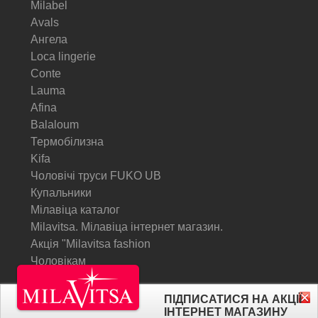
Milabel
Avals
Ангела
Loca lingerie
Conte
Lauma
Afina
Balaloum
Термобілизна
Kifa
Чоловічі труси FUKO UB
Купальники
Мілавіца каталог
Milavitsa. Мілавіца інтернет магазин.
Акція "Milavitsa fashion
Чоловікам
© Milavitsa.
ПІДПИСАТИСЯ НА АКЦІЇ
ІНТЕРНЕТ МАГАЗИНУ