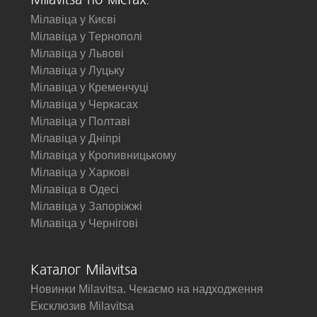
Milavitsa по містах:
Мілавіца у Києві
Мілавіца у Тернополі
Мілавіца у Львові
Мілавіца у Луцьку
Мілавіца у Кременчуці
Мілавіца у Черкасах
Мілавіца у Полтаві
Мілавіца у Дніпрі
Мілавіца у Кропивницькому
Мілавіца у Харкові
Мілавіца в Одесі
Мілавіца у Запоріжжі
Мілавіца у Чернігові
Каталог Milavitsa
Новинки Milavitsa. Чекаємо на надходження
Ексклюзив Milavitsa