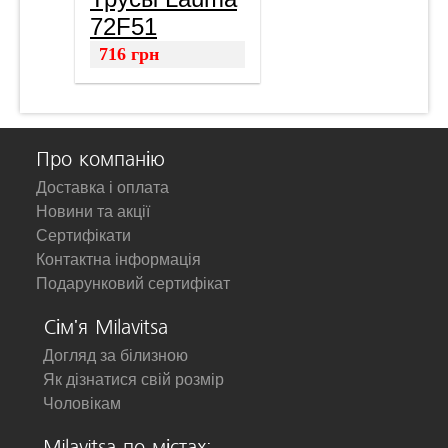
72F51
716
грн
Про компанію
Доставка і оплата
Новини та акції
Сертифікати
Контактна інформація
Подарунковий сертифікат
Сім'я Milavitsa
Догляд за білизною
Як дізнатися свій розмір
Чоловікам