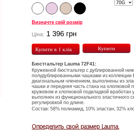
Визначте свій розмір
1 396
грн
Ціна:
Купити в 1 клік
Бюстгальтер Lauma 72F41:
Кружевной бюстгальтер с дублированной ниж
полудублированными чашками из коллекции E
диагональным членением, выполнены из элас
чашки и передняя часть стана на хлопковой 
кружевом и хлопковой подкладкой вработан у
выполнен из функционального эластичного се
регулировкой по длине.
Состав: 58% полиамид, 10% эластан, 32% хл
Определить свой размер Lauma.