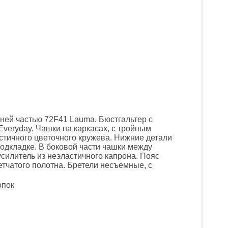
ней частью 72F41 Lauma. Бюстгальтер с
veryday. Чашки на каркасах, с тройным
тичного цветочного кружева. Нижние детали
подкладке. В боковой части чашки между
силитель из неэластичного капрона. Пояс
тчатого полотна. Бретели несъемные, с
опок