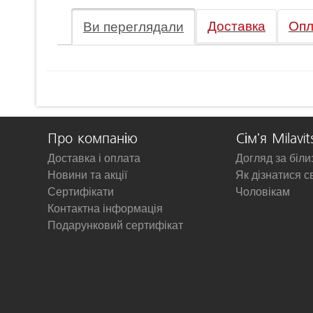
Доставка
Опл
Ви переглядали
Про компанію
Сім'я Milavit
Доставка і оплата
Догляд за біл
Новини та акції
Як дізнатися с
Сертифікати
Чоловікам
Контактна інформація
Подарунковий сертифікат