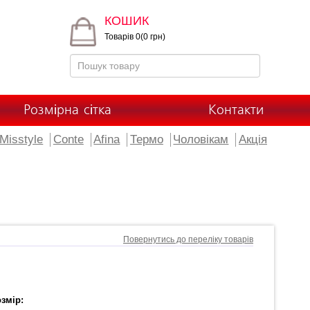
КОШИК
Товарів 0(0 грн)
Розмірна сітка
Контакти
Misstyle
Conte
Afina
Термо
Чоловікам
Акція
Повернутись до переліку товарів
змір: