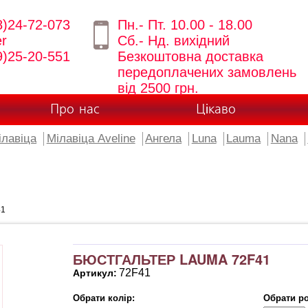
8)24-72-073
Пн.- Пт. 10.00 - 18.00
er
Сб.- Нд. вихідний
9)25-20-551
Безкоштовна доставка
передоплачених замовлень
від 2500 грн.
Про нас
Цікаво
ілавіца
Мілавіца Aveline
Ангела
Luna
Lauma
Nana
41
БЮСТГАЛЬТЕР LAUMA 72F41
72F41
Артикул:
Обрати колір:
Обрати ро