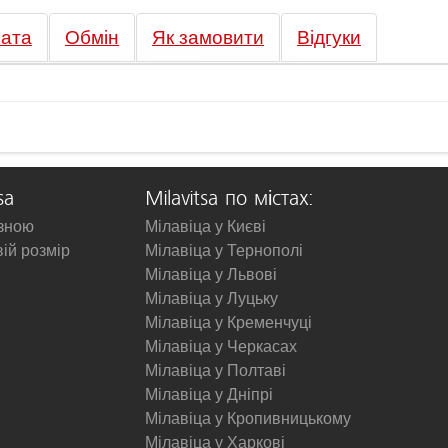
ата
Обмін
Як замовити
Відгуки
sa
Milavitsa по містах:
изною
Мілавіца у Києві
вій розмір
Мілавіца у Тернополі
Мілавіца у Львові
Мілавіца у Луцьку
Мілавіца у Кременчуці
Мілавіца у Черкасах
Мілавіца у Полтаві
Мілавіца у Дніпрі
Мілавіца у Кропивницькому
Мілавіца у Харкові