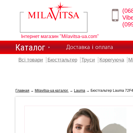
(06
Vib
(09
Інтернет магазин "Milavitsa-ua.com"
Каталог
Доставка і оплата
Всі товари
Бюстгальтер
Труси
Корегуюча
М
Главная
→
Milavitsa-ua каталог.
→
Lauma
→ Бюстгальтер Lauma 72F