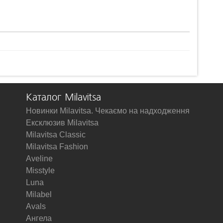
Каталог Milavitsa
Новинки Milavitsa. Чекаємо на надходження
Ексклюзив Milavitsa
Milavitsa Classic
Milavitsa Fashion
Aveline
Misstyle
Luna
Milabel
Avals
Ангела