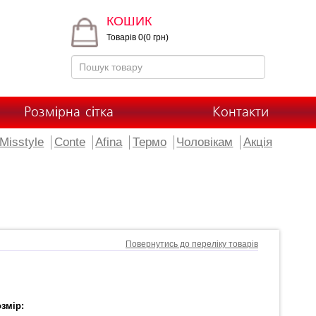
КОШИК
Товарів 0(0 грн)
Розмірна сітка
Контакти
Misstyle
Conte
Afina
Термо
Чоловікам
Акція
Повернутись до переліку товарів
змір: