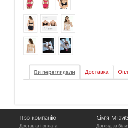
Доставка
Опл
Ви переглядали
Про компанію
Сім'я Milavit
Доставка і оплата
Догляд за біл