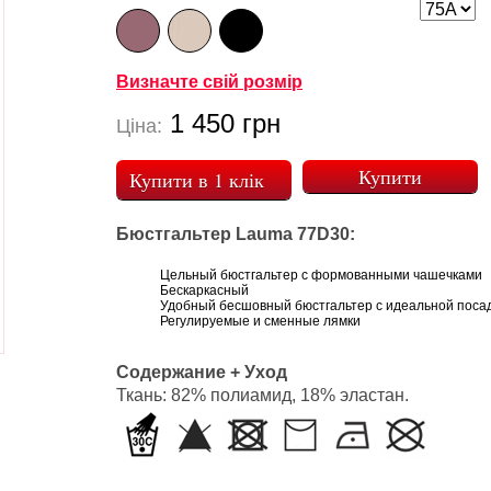
Визначте свій розмір
1 450
грн
Ціна:
Купити в 1 клік
Бюстгальтер Lauma 77D30:
Цельный бюстгальтер с формованными чашечками
Бескаркасный
Удобный бесшовный бюстгальтер с идеальной поса
Регулируемые и сменные лямки
Содержание + Уход
Ткань: 82% полиамид, 18% эластан.