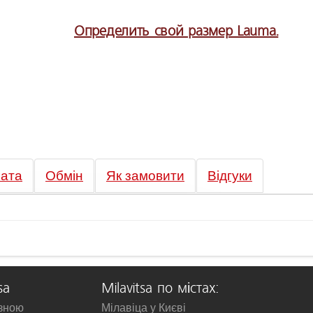
Определить свой размер Lauma.
ата
Обмін
Як замовити
Відгуки
sa
Milavitsa по містах:
изною
Мілавіца у Києві