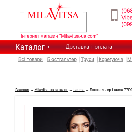
(06
Vib
(09
Інтернет магазин "Milavitsa-ua.com"
Каталог
Доставка і оплата
Всі товари
Бюстгальтер
Труси
Корегуюча
М
Главная
→
Milavitsa-ua каталог.
→
Lauma
→ Бюстгальтер Lauma 77D