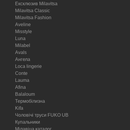
Ексклюзив Milavitsa
Milavitsa Classic
Milavitsa Fashion
Aveline
Misstyle
Luna
Milabel
Avals
Ангела
Loca lingerie
Conte
Lauma
Afina
Balaloum
Термобілизна
Kifa
Чоловічі труси FUKO UB
Купальники
Мілавіца каталог