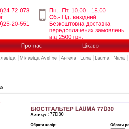
8)24-72-073
Пн.- Пт. 10.00 - 18.00
er
Сб.- Нд. вихідний
9)25-20-551
Безкоштовна доставка
передоплачених замовлень
від 2500 грн.
Про нас
Цікаво
ілавіца
Мілавіца Aveline
Ангела
Luna
Lauma
Nana
30
БЮСТГАЛЬТЕР LAUMA 77D30
77D30
Артикул:
Обрати колір:
Обрати ро