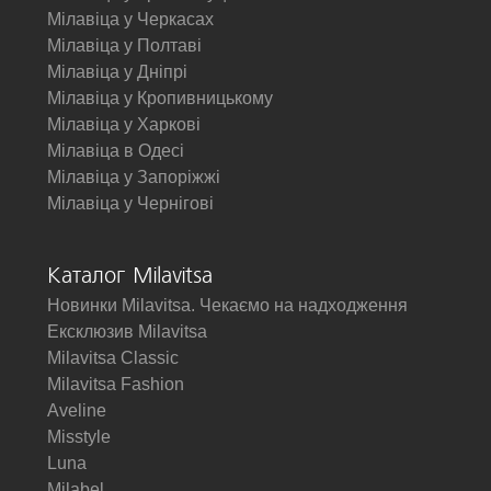
Мілавіца у Черкасах
Мілавіца у Полтаві
Мілавіца у Дніпрі
Мілавіца у Кропивницькому
Мілавіца у Харкові
Мілавіца в Одесі
Мілавіца у Запоріжжі
Мілавіца у Чернігові
Каталог Milavitsa
Новинки Milavitsa. Чекаємо на надходження
Ексклюзив Milavitsa
Milavitsa Classic
Milavitsa Fashion
Aveline
Misstyle
Luna
Milabel