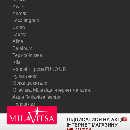
Avals
Ангела
Loca lingerie
Conte
Lauma
Afina
Balaloum
Термобілизна
Kifa
Чоловічі труси FUKO UB
Купальники
Мілавіца каталог
Milavitsa. Мілавіца інтернет магазин.
Акція "Milavitsa fashion
Чоловікам
© Milavitsa.
ПІДПИСАТИСЯ НА АКЦІЇ
ІНТЕРНЕТ МАГАЗИНУ