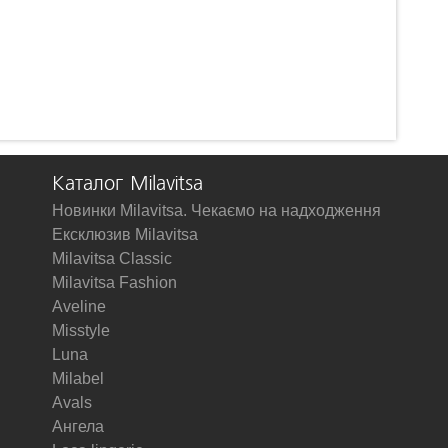
Каталог Milavitsa
Новинки Milavitsa. Чекаємо на надходження
Ексклюзив Milavitsa
Milavitsa Classic
Milavitsa Fashion
Aveline
Misstyle
Luna
Milabel
Avals
Ангела