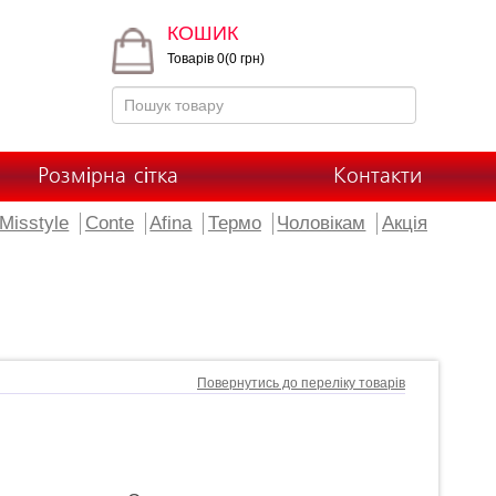
КОШИК
Товарів 0(0 грн)
Розмірна сітка
Контакти
Misstyle
Conte
Afina
Термо
Чоловікам
Акція
Повернутись до переліку товарів