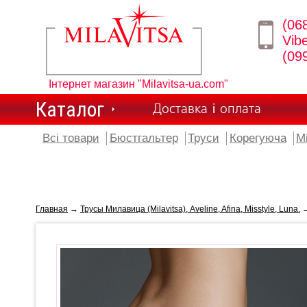
(06
Vib
(09
Інтернет магазин "Milavitsa-ua.com"
Каталог
Доставка і оплата
Всі товари
Бюстгальтер
Труси
Корегуюча
М
Главная
→
Трусы Милавица (Milavitsa), Aveline, Afina, Misstyle, Luna.