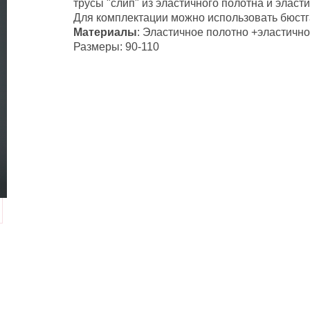
трусы "слип" из эластичного полотна и эласт
Для комплектации можно использовать бюстга
Материалы
: Эластичное полотно +эластично
Размеры: 90-110