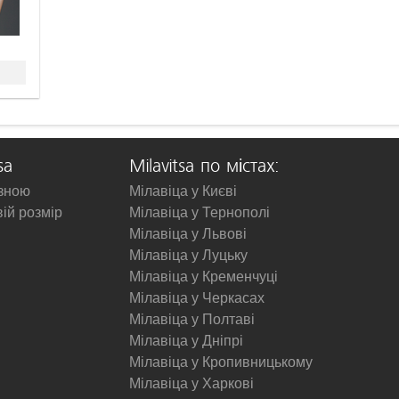
sa
Milavitsa по містах:
изною
Мілавіца у Києві
вій розмір
Мілавіца у Тернополі
Мілавіца у Львові
Мілавіца у Луцьку
Мілавіца у Кременчуці
Мілавіца у Черкасах
Мілавіца у Полтаві
Мілавіца у Дніпрі
Мілавіца у Кропивницькому
Мілавіца у Харкові