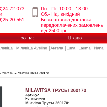
8)24-72-073
Пн.- Пт. 10.00 - 18.00
er
Сб.- Нд. вихідний
9)25-20-551
Безкоштовна доставка
передоплачених замовлень
від 2500 грн.
Про нас
Цікаво
ілавіца
Мілавіца Aveline
Ангела
Luna
Lauma
Nana
→
Milavitsa
→ Milavitsa Трусы 260170
MILAVITSA ТРУСЫ 260170
Артикул:
Нет в наличии
Milavitsa Трусы 260170: