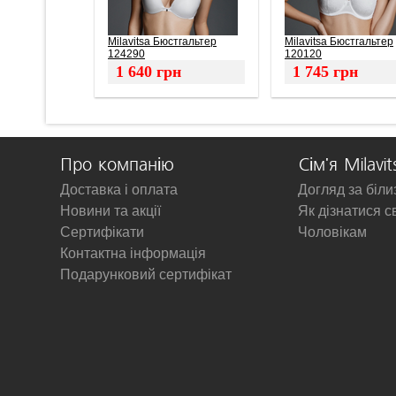
Milavitsa Бюстгальтер
Milavitsa Бюстгальтер
124290
120120
1 640
грн
1 745
грн
Про компанію
Сім'я Milavit
Доставка і оплата
Догляд за біл
Новини та акції
Як дізнатися с
Сертифікати
Чоловікам
Контактна інформація
Подарунковий сертифікат