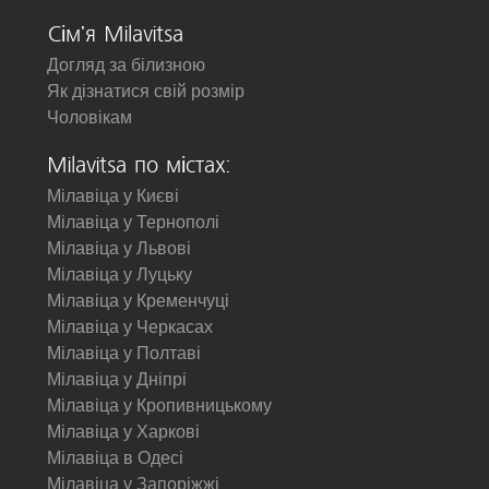
Сім'я Milavitsa
Догляд за білизною
Як дізнатися свій розмір
Чоловікам
Milavitsa по містах:
Мілавіца у Києві
Мілавіца у Тернополі
Мілавіца у Львові
Мілавіца у Луцьку
Мілавіца у Кременчуці
Мілавіца у Черкасах
Мілавіца у Полтаві
Мілавіца у Дніпрі
Мілавіца у Кропивницькому
Мілавіца у Харкові
Мілавіца в Одесі
Мілавіца у Запоріжжі