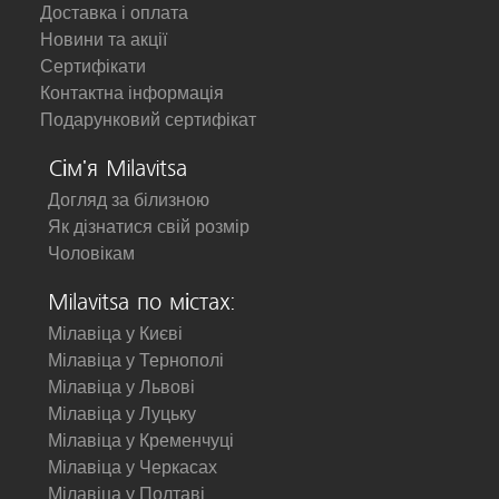
Доставка і оплата
Новини та акції
Сертифікати
Контактна інформація
Подарунковий сертифікат
Сім'я Milavitsa
Догляд за білизною
Як дізнатися свій розмір
Чоловікам
Milavitsa по містах:
Мілавіца у Києві
Мілавіца у Тернополі
Мілавіца у Львові
Мілавіца у Луцьку
Мілавіца у Кременчуці
Мілавіца у Черкасах
Мілавіца у Полтаві