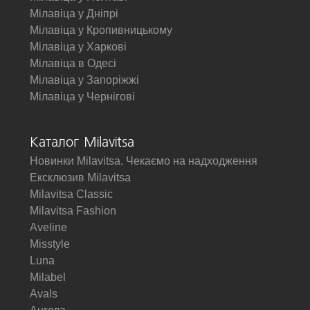
Мілавіца у Дніпрі
Мілавіца у Кропивницькому
Мілавіца у Харкові
Мілавіца в Одесі
Мілавіца у Запоріжжі
Мілавіца у Чернігові
Каталог Milavitsa
Новинки Milavitsa. Чекаємо на надходження
Ексклюзив Milavitsa
Milavitsa Classic
Milavitsa Fashion
Aveline
Misstyle
Luna
Milabel
Avals