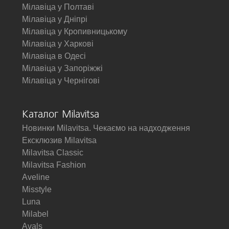
Мілавіца у Полтаві
Мілавіца у Дніпрі
Мілавіца у Кропивницькому
Мілавіца у Харкові
Мілавіца в Одесі
Мілавіца у Запоріжжі
Мілавіца у Чернігові
Каталог Milavitsa
Новинки Milavitsa. Чекаємо на надходження
Ексклюзив Milavitsa
Milavitsa Classic
Milavitsa Fashion
Aveline
Misstyle
Luna
Milabel
Avals