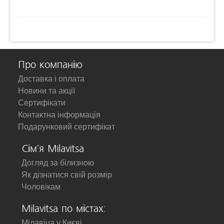
Про компанію
Доставка і оплата
Новини та акції
Сертифікати
Контактна інформація
Подарунковий сертифікат
Сім'я Milavitsa
Догляд за білизною
Як дізнатися свій розмір
Чоловікам
Milavitsa по містах:
Мілавіца у Києві