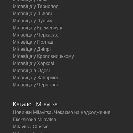
Мілавіца у Тернополі
Мілавіца у Львові
Мілавіца у Луцьку
Мілавіца у Кременчуці
Мілавіца у Черкасах
Мілавіца у Полтаві
Мілавіца у Дніпрі
Мілавіца у Кропивницькому
Мілавіца у Харкові
Мілавіца в Одесі
Мілавіца у Запоріжжі
Мілавіца у Чернігові
Каталог Milavitsa
Новинки Milavitsa. Чекаємо на надходження
Ексклюзив Milavitsa
Milavitsa Classic