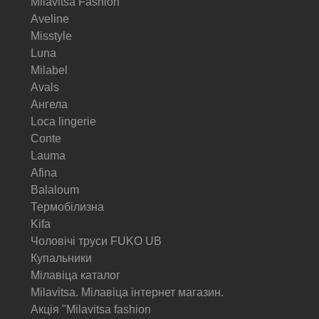
Milavitsa Fashion
Aveline
Misstyle
Luna
Milabel
Avals
Ангела
Loca lingerie
Conte
Lauma
Afina
Balaloum
Термобілизна
Kifa
Чоловічі труси FUKO UB
Купальники
Мілавіца каталог
Milavitsa. Мілавіца інтернет магазин.
Акція "Milavitsa fashion