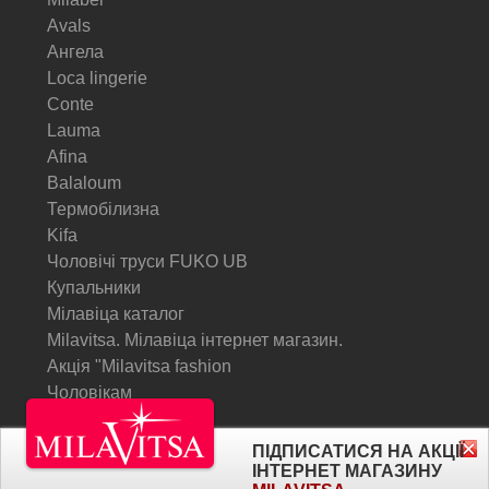
Avals
Ангела
Loca lingerie
Conte
Lauma
Afina
Balaloum
Термобілизна
Kifa
Чоловічі труси FUKO UB
Купальники
Мілавіца каталог
Milavitsa. Мілавіца інтернет магазин.
Акція "Milavitsa fashion
Чоловікам
© Milavitsa.
ПІДПИСАТИСЯ НА АКЦІЇ
ІНТЕРНЕТ МАГАЗИНУ