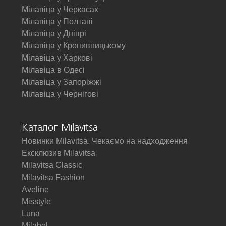
Мілавіца у Черкасах
Мілавіца у Полтаві
Мілавіца у Дніпрі
Мілавіца у Кропивницькому
Мілавіца у Харкові
Мілавіца в Одесі
Мілавіца у Запоріжжі
Мілавіца у Чернігові
Каталог Milavitsa
Новинки Milavitsa. Чекаємо на надходження
Ексклюзив Milavitsa
Milavitsa Classic
Milavitsa Fashion
Aveline
Misstyle
Luna
Milabel