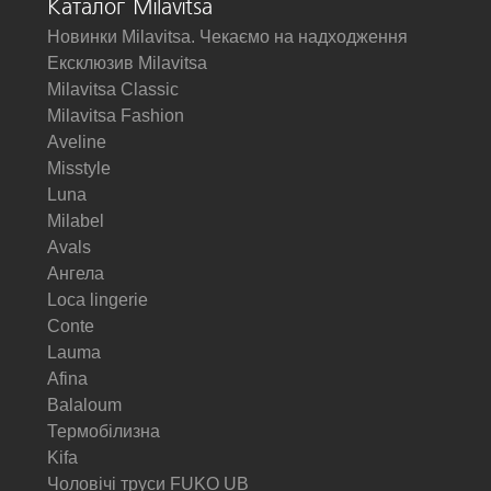
Каталог Milavitsa
Новинки Milavitsa. Чекаємо на надходження
Ексклюзив Milavitsa
Milavitsa Classic
Milavitsa Fashion
Aveline
Misstyle
Luna
Milabel
Avals
Ангела
Loca lingerie
Conte
Lauma
Afina
Balaloum
Термобілизна
Kifa
Чоловічі труси FUKO UB