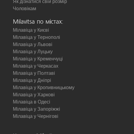
Як дізнатися свій розмір
Чоловікам
Milavitsa по містах:
Мілавіца у Києві
Мілавіца у Тернополі
Мілавіца у Львові
Мілавіца у Луцьку
Мілавіца у Кременчуці
Мілавіца у Черкасах
Мілавіца у Полтаві
Мілавіца у Дніпрі
Мілавіца у Кропивницькому
Мілавіца у Харкові
Мілавіца в Одесі
Мілавіца у Запоріжжі
Мілавіца у Чернігові