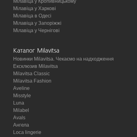
Мілавіца у Кропивницькому
Мілавіца у Харкові
Мілавіца в Одесі
Мілавіца у Запоріжжі
Мілавіца у Чернігові
Каталог Milavitsa
Новинки Milavitsa. Чекаємо на надходження
Ексклюзив Milavitsa
Milavitsa Classic
Milavitsa Fashion
Aveline
Misstyle
Luna
Milabel
Avals
Ангела
Loca lingerie