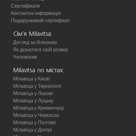
Сертифікати
Контактна інформація
Подарунковий сертифікат
Сім'я Milavitsa
Догляд за білизною
Як дізнатися свій розмір
Чоловікам
Milavitsa по містах:
Мілавіца у Києві
Мілавіца у Тернополі
Мілавіца у Львові
Мілавіца у Луцьку
Мілавіца у Кременчуці
Мілавіца у Черкасах
Мілавіца у Полтаві
Мілавіца у Дніпрі