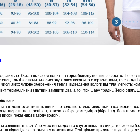
.
о, стильно. Останнім часом попит на термобілизну постійно зростає. Це зовсі
 спеціальні костюми використовувалися виключно спортсменами, то сьогодні 
 числі яких: чудове збереження тепла; відведення вологи від тіла; легкість; к
кт термобілизни здатний замінити два, а то і три шару традиційного одягу. 
білизни.
міцні, легкі, еластичні тканини, що володіють властивостями гіпоаллергенності
ад: шерсть, поліпропілен, віскоза, лайкра, фліс, мікрофібра і т.д. Досить ча
 високі показники відводу вологи.
й зовнішні, пласкі. Але можливі моделі і з внутрішніми швами, а то і зовсім бе
изни відповідає анатомічним показникам. Речі щільно прилягають до тіла, ал