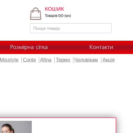
КОШИК
Товарів 0(0 грн)
Розмірна сітка
Контакти
Misstyle
Conte
Afina
Термо
Чоловікам
Акція