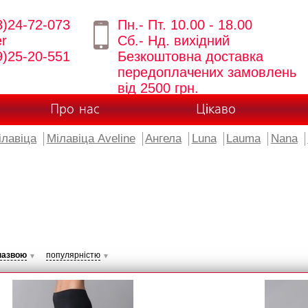
8)24-72-073
Пн.- Пт. 10.00 - 18.00
er
Сб.- Нд. вихідний
9)25-20-551
Безкоштовна доставка
передоплачених замовлень
від 2500 грн.
Про нас
Цікаво
ілавіца
Мілавіца Aveline
Ангела
Luna
Lauma
Nana
назвою
популярністю
▼
▼