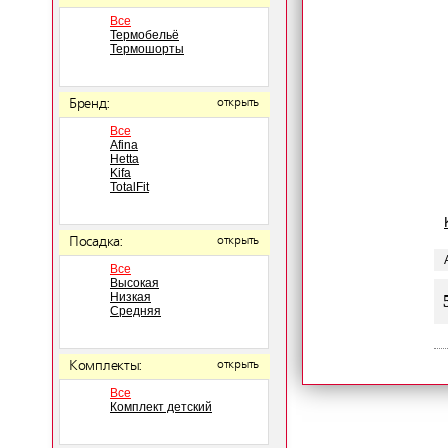
Все
Термобельё
Термошорты
Бренд:
открыть
Все
Afina
Hetta
Kifa
TotalFit
Посадка:
открыть
Все
Высокая
Низкая
Средняя
Комплекты:
открыть
Все
Комплект детский