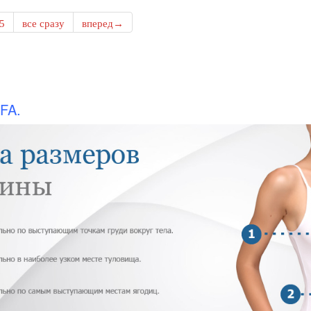
5
все сразу
вперед→
FA.