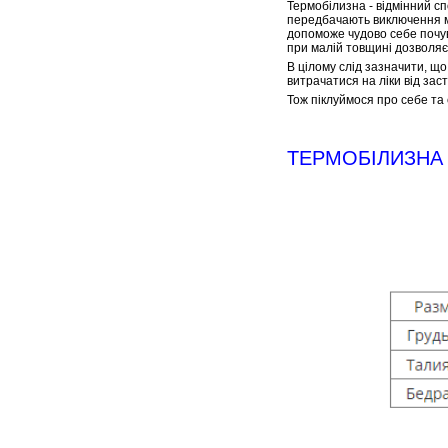
Термобілизна - відмінний сп
передбачають виключення м
допоможе чудово себе почув
при малій товщині дозволяє
В цілому слід зазначити, щ
витрачатися на ліки від зас
Тож піклуймося про себе та 
ТЕРМОБІЛИЗНА 