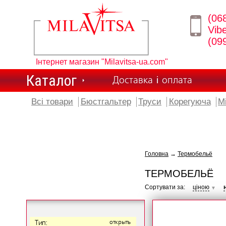
(06
Vib
(09
Інтернет магазин "Milavitsa-ua.com"
Каталог
Доставка і оплата
Всі товари
Бюстгальтер
Труси
Корегуюча
М
Головна
→
Термобельё
ТЕРМОБЕЛЬЁ
Сортувати за:
ціною
▼
Тип:
открыть