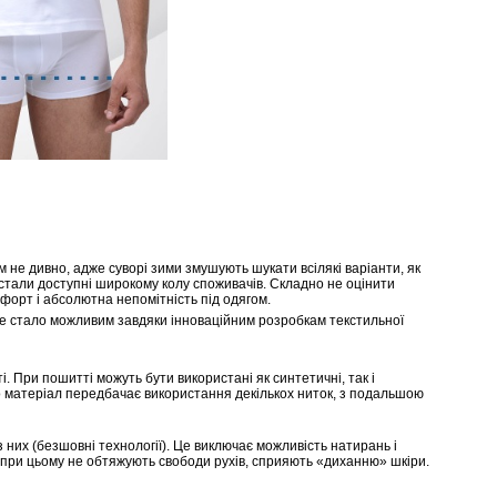
м не дивно, адже суворі зими змушують шукати всілякі варіанти, як
стали доступні широкому колу споживачів. Складно не оцінити
омфорт і абсолютна непомітність під одягом.
Це стало можливим завдяки інноваційним розробкам текстильної
. При пошитті можуть бути використані як синтетичні, так і
сто матеріал передбачає використання декількох ниток, з подальшою
з них (безшовні технології). Це виключає можливість натирань і
е при цьому не обтяжують свободи рухів, сприяють «диханню» шкіри.