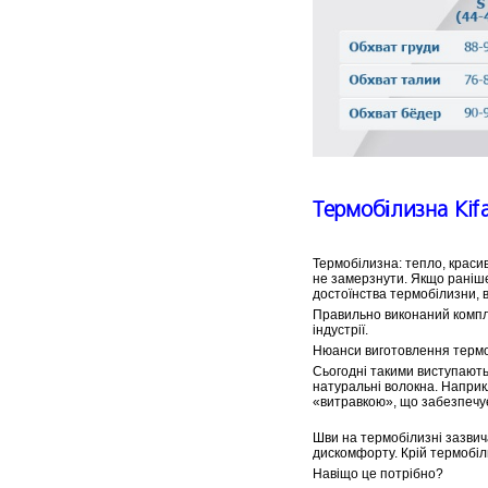
Термобілизна Kifa
Термобілизна: тепло, красив
не замерзнути. Якщо раніше
достоїнства термобілизни, в
Правильно виконаний компле
індустрії.
Нюанси виготовлення термо
Сьогодні такими виступають 
натуральні волокна. Наприкл
«витравкою», що забезпечує
Шви на термобілизні зазвича
дискомфорту. Крій термобіл
Навіщо це потрібно?