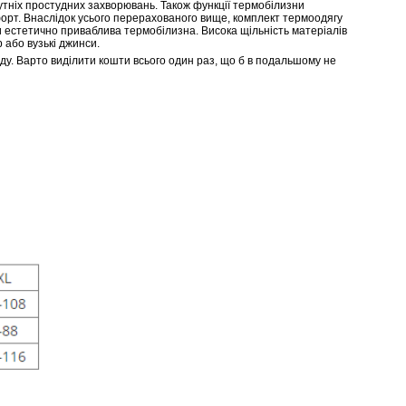
путніх простудних захворювань. Також функції термобілизни
рт. Внаслідок усього перерахованого вище, комплект термоодягу
и естетично приваблива термобілизна. Висока щільність матеріалів
 або вузькі джинси.
ду. Варто виділити кошти всього один раз, що б в подальшому не