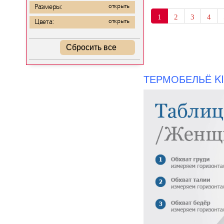
Размеры:
открыть
1
2
3
4
Цвета:
открыть
Сбросить все
ТЕРМОБЕЛЬЁ KI