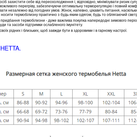
осіб захистити себе від переохолодження і, відповідно, мінімізувати ризик су
ожливого перегріву, забезпечуючи оптимальну терморегуляцію і повний комфо
ати незалежно від погодних умов. Жінок, напевно, цікавить питання, наскільк
 носити термобілизну практично з будь-яким одягом, будь то облягаючий светр
о придбання термобілизни - дуже важлива покупка напередодні зимового періо
туди та засоби підтримки ослабленого імунітету.
своїх рідних і близьких, щоб завжди бути в здоровими і в гарному настрої.
HETTA.