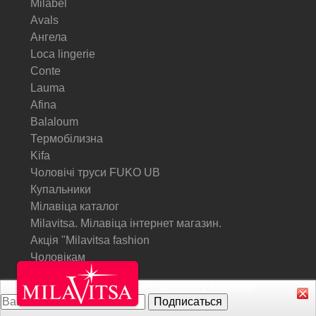
Milabel
Avals
Ангела
Loca lingerie
Conte
Lauma
Afina
Balaloum
Термобілизна
Kifa
Чоловічі труси FUKO UB
Купальники
Мілавіца каталог
Milavitsa. Мілавіца інтернет магазин.
Акція "Milavitsa fashion
Чоловікам
Підписатися на Акції інтернет магазину
Milavitsa
© Milavitsa.