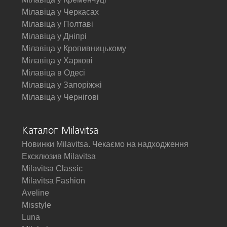
Мілавіца у Черкасах
Мілавіца у Полтаві
Мілавіца у Дніпрі
Мілавіца у Кропивницькому
Мілавіца у Харкові
Мілавіца в Одесі
Мілавіца у Запоріжжі
Мілавіца у Чернігові
Каталог Milavitsa
Новинки Milavitsa. Чекаємо на надходження
Ексклюзив Milavitsa
Milavitsa Classic
Milavitsa Fashion
Aveline
Misstyle
Luna